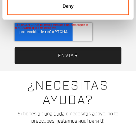
preferencias y hábitos de consumo para mejorar
Deny
la oferta comercial y personalizar las
comunicaciones de marketing.
¿NECESITAS
AYUDA?
Si tienes alguna duda o necesitas apoyo, no te
preocupes,
¡estamos aquí para ti!