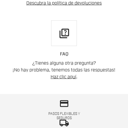
Descubra la política de devoluciones
quiz
FAQ
¿Tienes alguna otra pregunta?
¡No hay problema, tenemos todas las respuestas!
Haz clic aquí
.
credit_card
PAGOS FLEXIBLES Y
SEGUROS
local_shipping