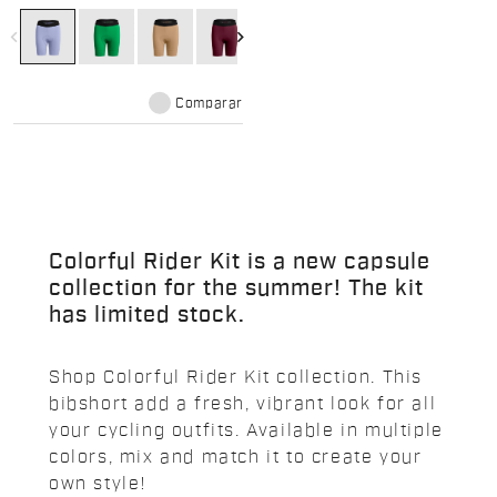
DMS pad & 4-way stretch for road
& gravel. Limited summer edition.
navigate_before
navigate_next
Comparar
Colorful Rider Kit is a new capsule
collection for the summer! The kit
has limited stock.
Shop Colorful Rider Kit collection. This
bibshort add a fresh, vibrant look for all
your cycling outfits. Available in multiple
colors, mix and match it to create your
own style!