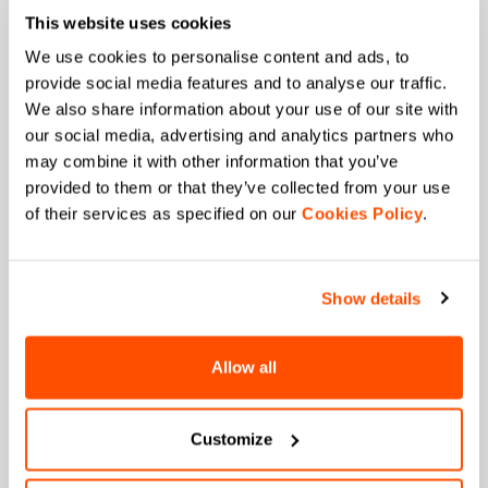
This website uses cookies
Correo
*
We use cookies to personalise content and ads, to
provide social media features and to analyse our traffic.
We also share information about your use of our site with
our social media, advertising and analytics partners who
¿Qué colección le interesa?
may combine it with other information that you’ve
Hombre
provided to them or that they’ve collected from your use
Mujer
of their services as specified on our
Cookies Policy
.
¿Qué deportes le interesan?
Esquí y deportes de
Cycling
invierno
Show details
¿Cuándo es tu cumpleaños?
Allow all
Autorizo a Manifattura Valcismon a realizar
acciones de marketing directo y a enviarme
correos electrónicos con actualizaciones, ofertas y
Customize
promociones reservadas a clientes.
*
Autorizo a Manifattura Valcismon a analizar mis