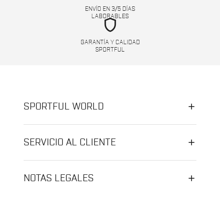
ENVÍO EN 3/5 DÍAS
LABORABLES
shield
GARANTÍA Y CALIDAD
SPORTFUL
SPORTFUL WORLD
SERVICIO AL CLIENTE
NOTAS LEGALES