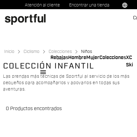
Ir
Saltar
language
Atención al cliente
Encontrar una tienda
al
a
C
contenido
la
navegación
Inicio
Ciclismo
Colecciones
Niños
Rebajas
Hombre
Mujer
Colecciones
XC
COLECCIÓN INFANTIL
Ski
menu
Las prendas más técnicas de Sportful al servicio de los más
pequeños para acompañarlos y apoyarlos en todas sus
aventuras.
0 Productos encontrados