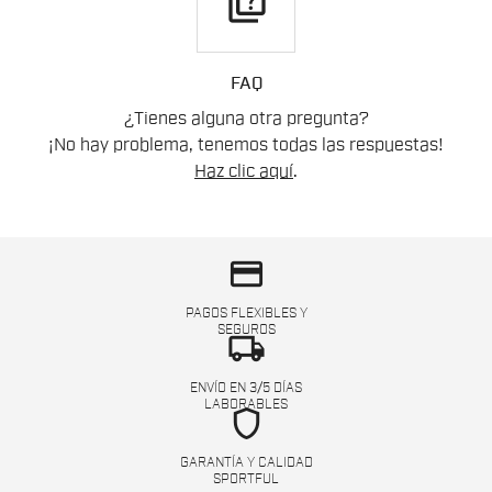
quiz
FAQ
¿Tienes alguna otra pregunta?
¡No hay problema, tenemos todas las respuestas!
Haz clic aquí
.
credit_card
PAGOS FLEXIBLES Y
SEGUROS
local_shipping
ENVÍO EN 3/5 DÍAS
LABORABLES
shield
GARANTÍA Y CALIDAD
SPORTFUL