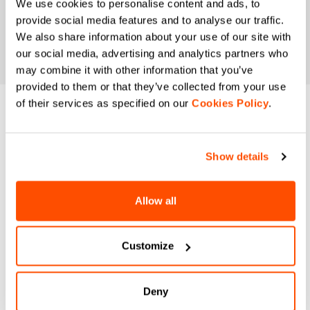
We use cookies to personalise content and ads, to
provide social media features and to analyse our traffic.
We also share information about your use of our site with
our social media, advertising and analytics partners who
may combine it with other information that you’ve
provided to them or that they’ve collected from your use
of their services as specified on our
Cookies Policy
.
¿NECESITAS
AYUDA?
Show details
Si tienes alguna duda o necesitas apoyo, no te
preocupes,
¡estamos aquí para ti!
Allow all
Customize
email
Deny