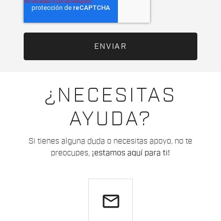
¿NECESITAS
AYUDA?
Si tienes alguna duda o necesitas apoyo, no te
preocupes,
¡estamos aquí para ti!
email