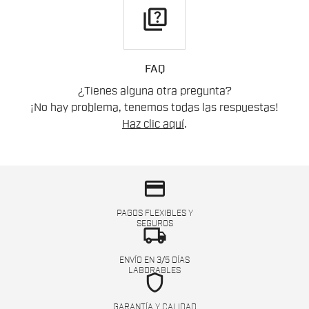
quiz
FAQ
¿Tienes alguna otra pregunta?
¡No hay problema, tenemos todas las respuestas!
Haz clic aquí
.
credit_card
PAGOS FLEXIBLES Y
SEGUROS
local_shipping
ENVÍO EN 3/5 DÍAS
LABORABLES
shield
GARANTÍA Y CALIDAD