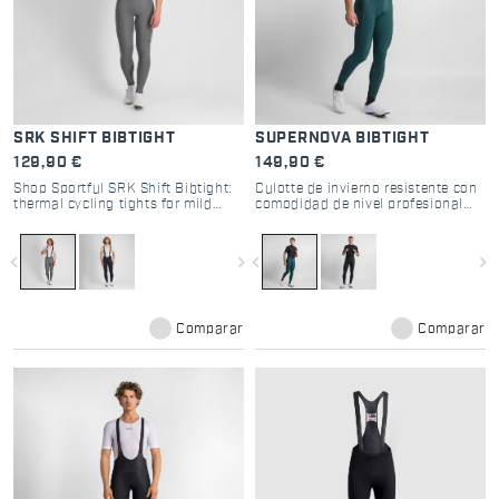
SRK SHIFT BIBTIGHT
SUPERNOVA BIBTIGHT
129,90 €
149,90 €
Shop Sportful SRK Shift Bibtight:
Culotte de invierno resistente con
thermal cycling tights for mild
comodidad de nivel profesional
winters. Compact stretch fabric,
para ciclistas exigentes.
Bodyfit Pro MD pad, and raw-cut
comfort. Perfect mid-season kit.
navigate_before
navigate_next
navigate_before
navigate_next
Comparar
Comparar