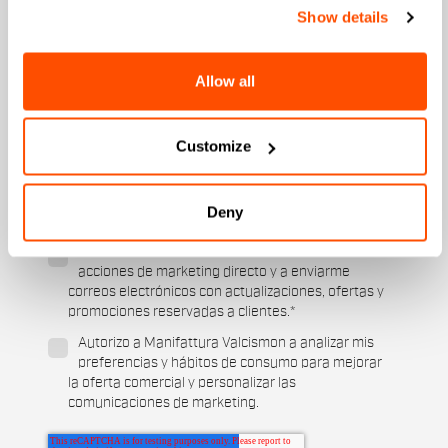
Show details
¿Qué colección le interesa?
Hombre
Allow all
Mujer
¿Qué deportes le interesan?
Customize
Esquí y deportes de
Cycling
invierno
¿Cuándo es tu cumpleaños?
Deny
Autorizo a Manifattura Valcismon a realizar
acciones de marketing directo y a enviarme
correos electrónicos con actualizaciones, ofertas y
promociones reservadas a clientes.
*
Autorizo a Manifattura Valcismon a analizar mis
preferencias y hábitos de consumo para mejorar
la oferta comercial y personalizar las
comunicaciones de marketing.