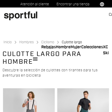
Ir
Saltar
language
Atención al cliente
Encontrar una tienda
al
a
C
contenido
la
navegación
Inicio
Hombres
Ciclismo
Culotte largo
Rebajas
Hombre
Mujer
Colecciones
XC
CULOTTE LARGO PARA
Ski
menu
HOMBRE
Descubre la selección de culottes con tirantes para tus
aventuras en bicicleta