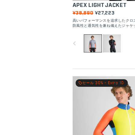
APEX LIGHT JACKET
¥38,890
¥27,223
高いパフォーマンスを追求したクロ
防風性と通気性を兼ね備えたジャケ
navigate_before
local_offer
セール 30% - Extra 10