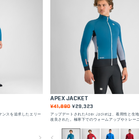
APEX JACKET
¥41,890
¥29,323
マンスを追求したエリー
アップデートされたApex Jacketは、着用性と生
改良された。極寒下でのウォームアップやトレー
適で、軽量な表地は風や雪を防ぎ、POLARTEC® AL
DIRECTテクノロジーが完璧な体温調節を保証す
navigate_next
navigate_before
を向上させるため、汗でムレやすい部分にはより