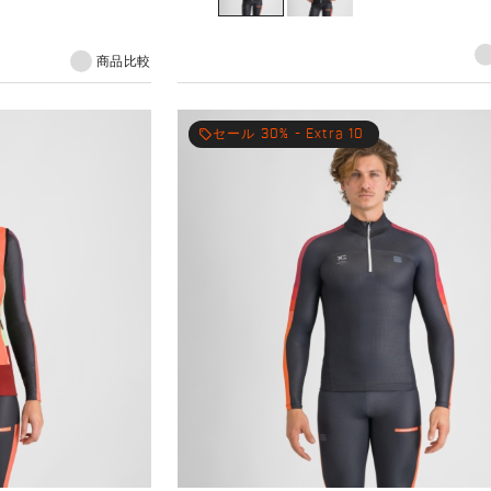
商品比較
local_offer
セール 30% - Extra 10