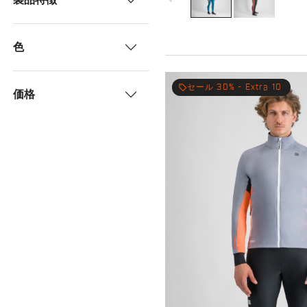
色
local_offer
セール 30% - Extra 10
価格