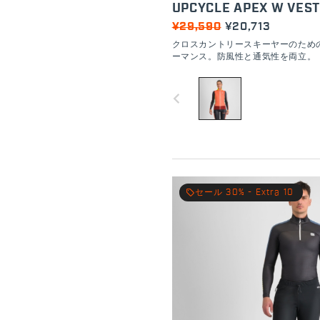
UPCYCLE APEX W VEST
¥29,590
¥20,713
クロスカントリースキーヤーのため
ーマンス。防風性と通気性を両立。
navigate_before
local_offer
セール 30% - Extra 10