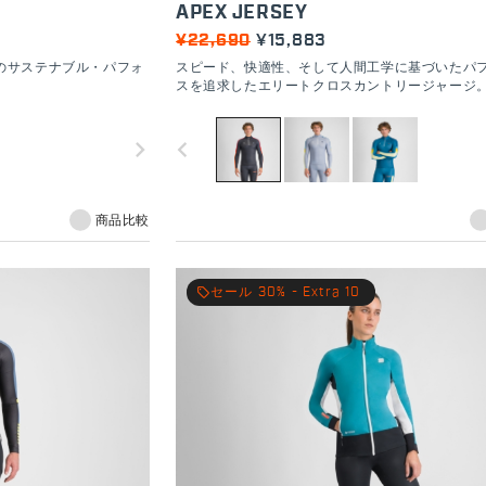
APEX JERSEY
¥22,690
¥15,883
のサステナブル・パフォ
スピード、快適性、そして人間工学に基づいたパ
スを追求したエリートクロスカントリージャージ
navigate_next
navigate_before
商品比較
local_offer
セール 30% - Extra 10