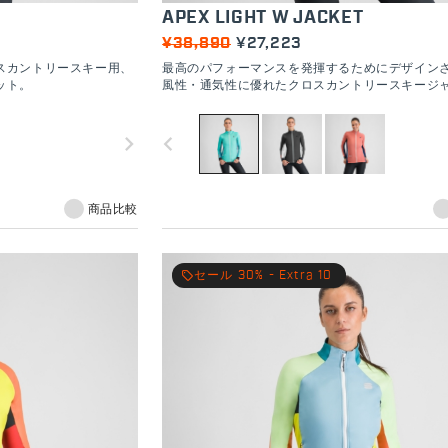
APEX LIGHT W JACKET
¥38,890
¥27,223
スカントリースキー用、
最高のパフォーマンスを発揮するためにデザイン
ット。
風性・通気性に優れたクロスカントリースキージ
navigate_next
navigate_before
商品比較
local_offer
セール 30% - Extra 10