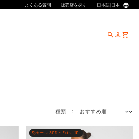
language
よくある質問
販売店を探す
日本語
|
日本
search
person
shopping_cart
種類 :
local_offer
セール 30% - Extra 10