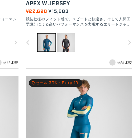
APEX W JERSEY
¥22,690
¥15,883
フォーマン
競技仕様のフィット感で、スピードと快適さ、そして人間工
。
学設計による高いパフォーマンスを実現するエリートジャー
ジ。
navigate_next
navigate_before
navigate_next
商品比較
商品比較
local_offer
セール 30% - Extra 10