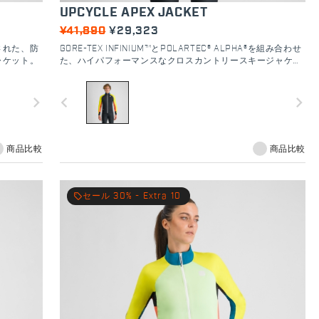
UPCYCLE APEX JACKET
¥41,890
¥29,323
された、防
GORE-TEX INFINIUM™とPOLARTEC® ALPHA®を組み合わせ
ャケット。
た、ハイパフォーマンスなクロスカントリースキージャケッ
ト。
navigate_next
navigate_before
navigate_next
商品比較
商品比較
local_offer
セール 30% - Extra 10