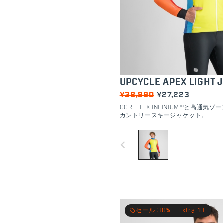
UPCYCLE APEX LIGHT 
¥38,890
¥27,223
GORE-TEX INFINIUM™と高通
カントリースキージャケット。
navigate_before
local_offer
セール 30% - Extra 10