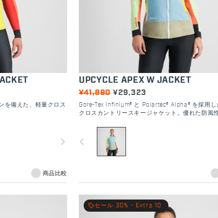
JACKET
UPCYCLE APEX W JACKET
¥41,890
¥29,323
気ゾーンを備えた、軽量クロス
Gore-Tex Infinium® と Polartec® Alpha® を
クロスカントリースキージャケット。優れた防風
を兼ね備えています。
navigate_next
navigate_before
商品比較
local_offer
セール 30% - Extra 10