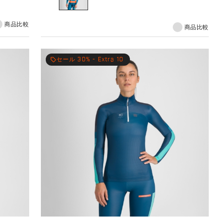
商品比較
商品比較
local_offer
セール 30% - Extra 10