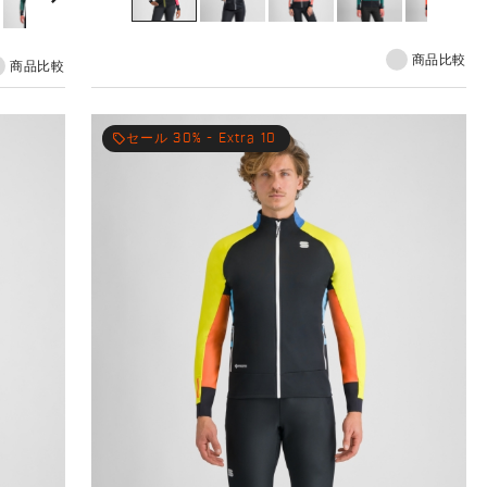
used in the areas subjects to overheating and moisture.
商品比較
商品比較
local_offer
セール 30% - Extra 10