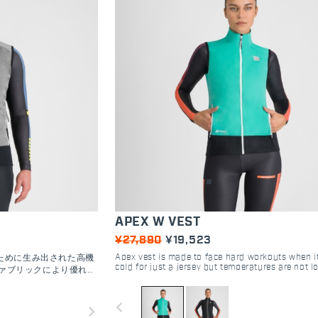
APEX W VEST
¥27,890
¥19,523
Apex vest is made to face hard workouts when it
ために生み出された高機
cold for just a jersey but temperatures are not 
M™ファブリックにより優れた
for a jacket. Excellent wind protection thanks to
通気性を向上させるよう
GORE-TEX INFINIUM™ fabric. The lighter fabric 
back is designed to improve breathability.
navigate_before
navigate_next