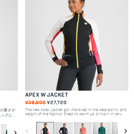
APEX W JACKET
¥39,600
¥27,720
The new Apex Jacket got improved in the wearability and
地の重さが
weight of the fabrics. Great to warm up or train in very
ニングに最
cold temperatures, the lightweight outer fabric protects
PHA®
against wind and snow, while the POLARTEC® ALPHA®
る。通気性
DIRECT technology guarantees perfect thermal
navigate_before
navigate_next
軽い素材を
navigate_next
regulation. To improve breathability a lighter fabric is