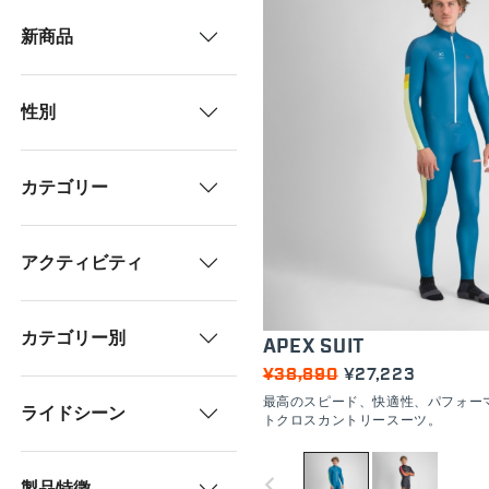
新商品
性別
カテゴリー
アクティビティ
カテゴリー別
APEX SUIT
¥38,890
¥27,223
最高のスピード、快適性、パフォー
ライドシーン
トクロスカントリースーツ。
navigate_before
製品特徴