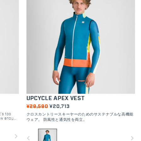
UPCYCLE APEX VEST
¥29,590
¥20,713
’s too
クロスカントリースキーヤーのためのサステナブルな高機能
low enough
ウェア。 防風性と通気性を両立。
 the
on the
navigate_next
navigate_before
navigate_next