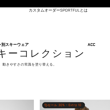
カスタムオーダー
SPORTFULとは
ン別
スキーウェア
ACC
キーコレクション
、動きやすさの常識を塗り替える。
local_offer
セール 30% - Extra 10