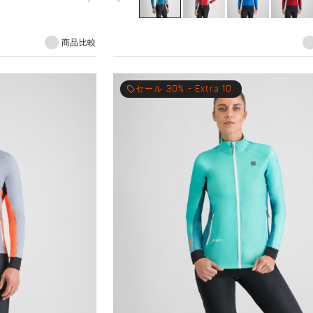
使用している。
商品比較
local_offer
セール 30% - Extra 10