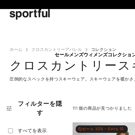
同
ナ
意
ビ
画
ゲ
面
ー
へ
シ
ョ
ン
ホーム
クロスカントリーアパレル
コレクション
画
セール
メンズ
ウィメンズ
コレクショ
面
クロスカントリース
へ
圧倒的なスペックを持つスキーウェア。スキーウェアを暖かさ
フィルターを隠
tune
111 個の商品が見つかりました
す
local_offer
セール 30% - Extra 10
すべてを表示