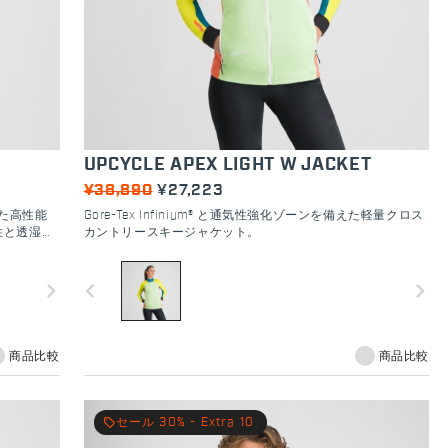
UPCYCLE APEX LIGHT W JACKET
¥38,890
¥27,223
採用した高性能
Gore-Tex Infinium® と通気性強化ゾーンを備えた軽量クロス
性と透湿性
カントリースキージャケット。
navigate_next
navigate_before
navigate_next
商品比較
商品比較
local_offer
セール 30% - Extra 10