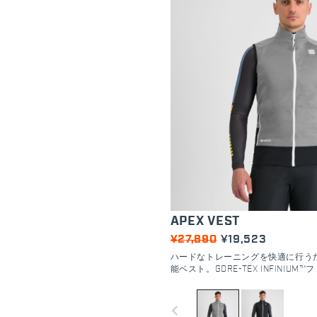
APEX VEST
¥27,890
¥19,523
ハードなトレーニングを快適に行う
能ベスト。GORE-TEX INFINIU
防風性を発揮。背面の薄手の生地は
デザインされている。
navigate_before