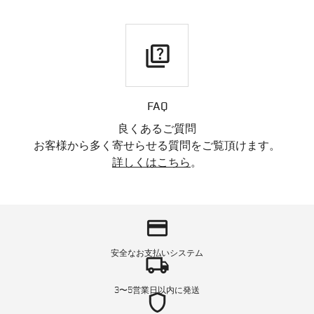
quiz
FAQ
良くあるご質問
お客様から多く寄せらせる質問をご覧頂けます。
詳しくはこちら
。
credit_card
安全なお支払いシステム
local_shipping
3〜5営業日以内に発送
shield