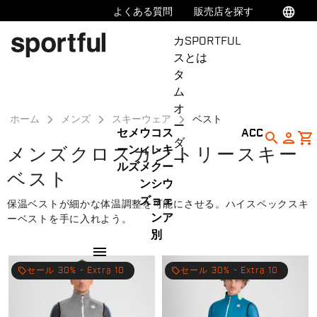
同
ナ
language
よくある質問
販売店を探す
意
ビ
カ
SPORTFUL
画
ゲ
ス
とは
面
ー
タ
へ
シ
ム
ョ
オ
ン
ホーム
メンズ
スキーウェア
ベスト
ー
画
セ
メ
ウ
コ
ス
ACC
search
person
shopping_cart
ダ
面
ー
ン
ィ
レ
キ
メンズクロスカントリースキー
ー
へ
ル
ズ
メ
ク
ー
ベスト
ン
シ
ウ
ズ
ョ
ェ
保温ベストが細かな体温調整を可能にさせる。ハイスペックスキ
ン
ア
ーベストを手に入れよう。
別
menu
local_offer
セール 30% - Extra 10
local_offer
セール 30% - Extra 10