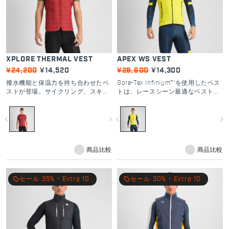
XPLORE THERMAL VEST
APEX WS VEST
¥24,200
¥14,520
¥28,600
¥14,300
撥水機能と保温力を持ち合わせたベ
Gore-Tex Infinium™を使用したベス
ストが登場。サイクリング、スキー
トは、レースシーン最適なベスト。
やカジュアルシーンにも使用できる
寒風が肌に刺さるようなコンディシ
汎用性の高いスポーツベスト。
ョンでのレースではレーシングスー
navigate_before
navigate_next
navigate_before
navigate_next
ツの上に着用をおすすめする。ウォ
ーミングアップ時のレイヤリングと
して重宝。レースコースに出れば、
その場でどれだけ役に立つかがわか
商品比較
商品比較
るだろう。
local_offer
セール 35% - Extra 10
local_offer
セール 30% - Extra 10