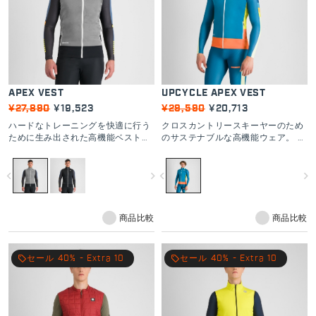
APEX VEST
UPCYCLE APEX VEST
¥27,890
¥19,523
¥29,590
¥20,713
ハードなトレーニングを快適に行う
クロスカントリースキーヤーのため
ために生み出された高機能ベスト。
のサステナブルな高機能ウェア。 防
GORE-TEX INFINIUM™ファブリック
風性と通気性を両立。
により優れた防風性を発揮。背面の
navigate_before
navigate_next
navigate_before
navigate_next
薄手の生地は通気性を向上させるよ
うデザインされている。
商品比較
商品比較
local_offer
セール 40% - Extra 10
local_offer
セール 40% - Extra 10