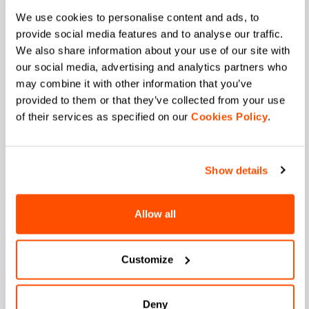
Eメール
*
We use cookies to personalise content and ads, to
provide social media features and to analyse our traffic.
We also share information about your use of our site with
our social media, advertising and analytics partners who
どちらに興味がありますか？
メンズ
may combine it with other information that you’ve
ウィメンズ
provided to them or that they’ve collected from your use
of their services as specified on our
Cookies Policy
.
どちらのスポーツに興味を持たれていますか？
クロスカントリー
サイクリング
Show details
あなたの誕生日はいつですか？
私は、Manifattura Valcismon（イタリア本社）が
Allow all
マーケティング目的として最新情報、会員限定の
プロモーションをEメールにて送付することに承認
します。
*
Customize
私は、Manifattura Valcismon（イタリア本社）が
お客様個々に合わせた商品提供の改善やコミュニ
ケーションを行うことに同意します。
Deny