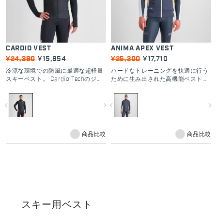
CARDIO VEST
ANIMA APEX VEST
¥24,390
¥15,854
¥25,300
¥17,710
冷涼な環境での防風に最適な超軽量
ハードなトレーニングを快適に行う
スキーベスト。 Cardio Techのジャ
ために生み出された高機能ベスト。
ージとタイツを組み合わせることに
GORE-TEX INFINIUM™ファブリック
より厳しいトレーニングに最適なウ
により優れた防風性を発揮。背面の
navigate_before
navigate_next
navigate_before
navigate_next
ェアとなり、効果的に過度な保温の
薄手の生地は通気性を向上させるよ
リスクを抑えます。
うデザインされている。
商品比較
商品比較
スキー用ベスト