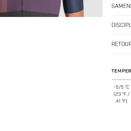
SAMEN
DISCIP
RETOUR
TEMPER
-5/5 °C
(23 °F /
41 °F)