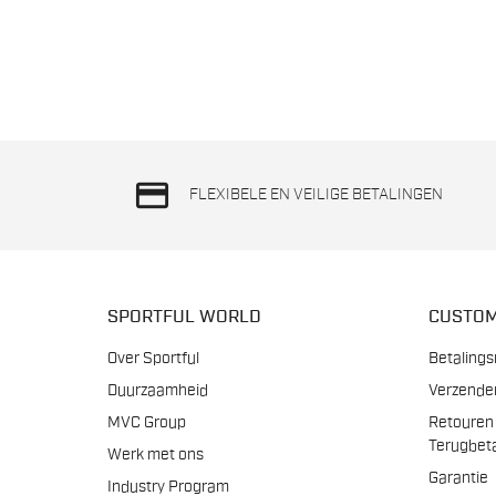
credit_card
FLEXIBELE EN VEILIGE BETALINGEN
SPORTFUL WORLD
CUSTOM
Over Sportful
Betaling
Duurzaamheid
Verzende
MVC Group
Retouren
Terugbet
Werk met ons
Garantie
Industry Program