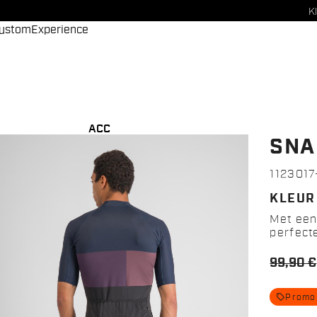
K
ustom
Experience
ACC
SNA
112301
KLEUR
Met een
perfecte
99,90 €
local_offer
Promo