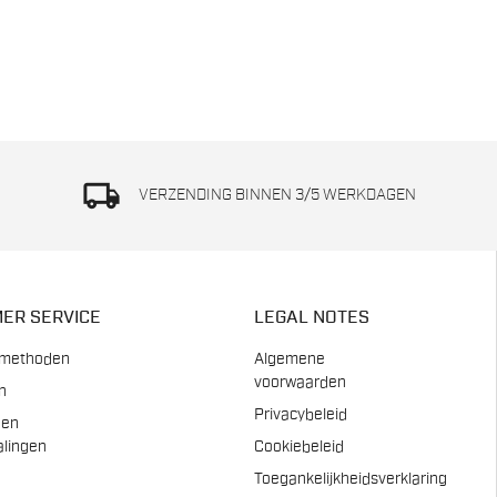
local_shipping
VERZENDING BINNEN 3/5 WERKDAGEN
ER SERVICE
LEGAL NOTES
smethoden
Algemene
voorwaarden
n
Privacybeleid
 en
alingen
Cookiebeleid
Toegankelijkheidsverklaring