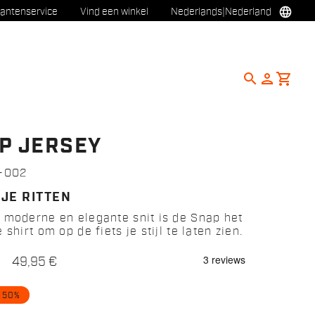
language
lantenservice
Vind een winkel
Nederlands
|
Nederland
search
person
shopping_cart
P JERSEY
7-002
 JE RITTEN
 moderne en elegante snit is de Snap het
 shirt om op de fiets je stijl te laten zien.
49,95 €
 50%