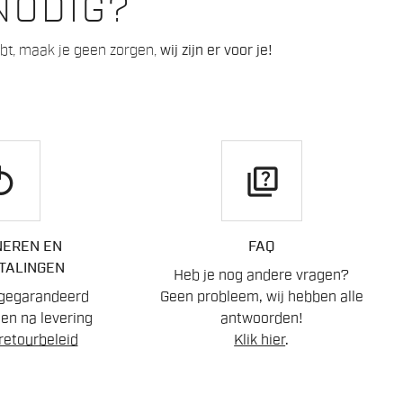
NODIG?
hebt, maak je geen zorgen,
wij zijn er voor je!
play
quiz
EREN EN
FAQ
TALINGEN
Heb je nog andere vragen?
gegarandeerd
Geen probleem, wij hebben alle
en na levering
antwoorden!
retourbeleid
Klik hier
.