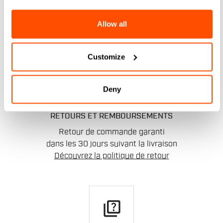
Vous avez une question à nous poser?
Contactez notre service clientèle
Allow all
Cliquez ici
.
Customize
replay
Deny
RETOURS ET REMBOURSEMENTS
Retour de commande garanti
dans les 30 jours suivant la livraison
Découvrez la politique de retour
quiz