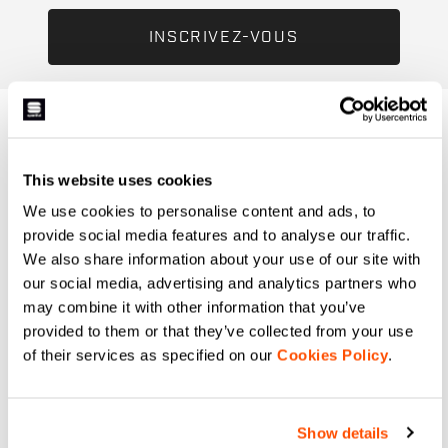
AVEZ-VOUS
BESOIN D'AIDE ?
This website uses cookies
We use cookies to personalise content and ads, to
Si vous avez des doutes ou besoin d'aide, ne vous
provide social media features and to analyse our traffic.
inquiétez pas,
nous sommes là pour vous!
We also share information about your use of our site with
our social media, advertising and analytics partners who
may combine it with other information that you’ve
provided to them or that they’ve collected from your use
email
of their services as specified on our
Cookies Policy
.
CONTACTEZ NOUS
Show details