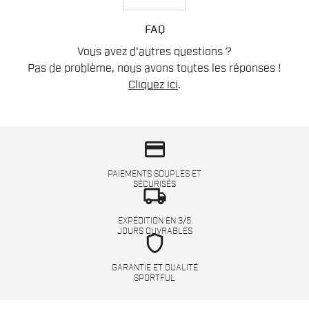
FAQ
Vous avez d'autres questions ?
Pas de problème, nous avons toutes les réponses !
Cliquez ici
.
credit_card
PAIEMENTS SOUPLES ET
SÉCURISÉS
local_shipping
EXPÉDITION EN 3/5
JOURS OUVRABLES
shield
GARANTIE ET QUALITÉ
SPORTFUL