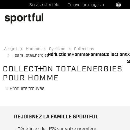
Passer
Passer
language
Service clientèle
Trouver un magasin
au
à
contenu
la
directement
navigation
directement
Accueil
Homme
Cyclisme
Collections
Réductions
Homme
Femme
Collections
X
Team TotalEnergies
S
menu
COLLECTION TOTALENERGIES
POUR HOMME
0 Produits trouvés
REJOIGNEZ LA FAMILLE SPORTFUL
+ Bénéficiez de -15% sur votre premiere