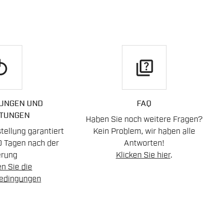
play
quiz
UNGEN UND
FAQ
TUNGEN
Haben Sie noch weitere Fragen?
ellung garantiert
Kein Problem, wir haben alle
0 Tagen nach der
Antworten!
erung
Klicken Sie hier
.
n Sie die
edingungen