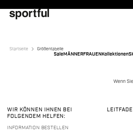
Zu
Zu
Inhalt
Navigation
springen
springen
Startseite
Größentabelle
Sale
MÄNNER
FRAUEN
Kollektionen
S
Wenn Sie
WIR KÖNNEN IHNEN BEI
LEITFAD
FOLGENDEM HELFEN:
INFORMATION BESTELLEN