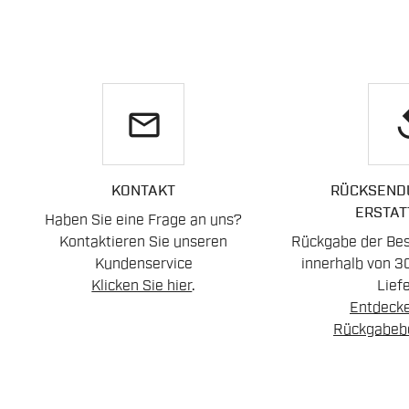
email
re
KONTAKT
RÜCKSEND
ERSTAT
Haben Sie eine Frage an uns?
Kontaktieren Sie unseren
Rückgabe der Best
Kundenservice
innerhalb von 3
Klicken Sie hier
.
Lief
Entdecke
Rückgabeb