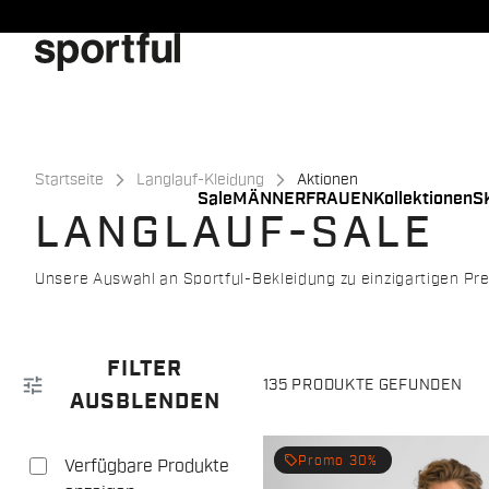
Zu
Zu
Inhalt
Navigation
springen
springen
Startseite
Langlauf-Kleidung
Aktionen
Sale
MÄNNER
FRAUEN
Kollektionen
S
LANGLAUF-SALE
Unsere Auswahl an Sportful-Bekleidung zu einzigartigen Pre
FILTER
tune
135 PRODUKTE GEFUNDEN
AUSBLENDEN
local_offer
Promo 30%
Verfügbare Produkte