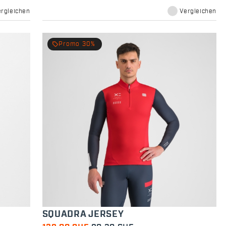
ergleichen
Vergleichen
local_offer
Promo 30%
SQUADRA JERSEY