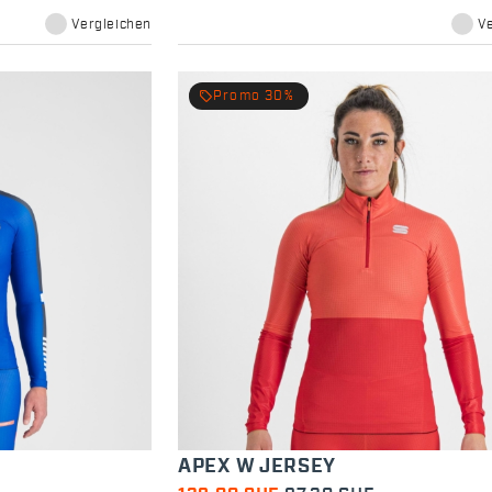
ann.
Vergleichen
V
local_offer
Promo 30%
APEX W JERSEY