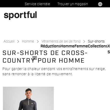
Passer
Passer
language
Service clientèle
Trouver un magasin
au
à
contenu
la
directement
navigation
directement
Accueil
Homme
Vêtements de ski de fond
Sur-shorts
Réductions
Homme
Femme
Collections
X
SUR-SHORTS DE CROSS-
S
menu
COUNTRY POUR HOMME
Pour garder la chaleur pendant vos entraînements sur neige,
sans renoncer à la liberté de mouvement.