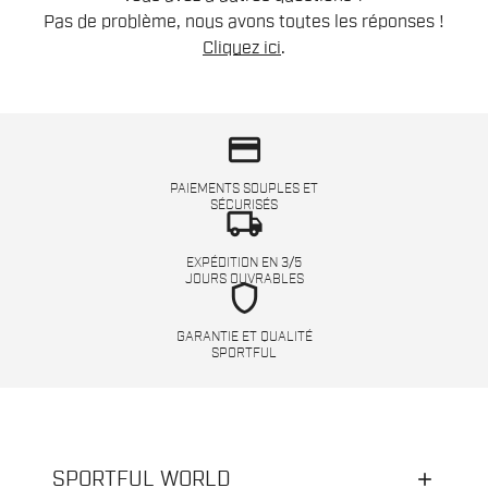
Pas de problème, nous avons toutes les réponses !
Cliquez ici
.
credit_card
PAIEMENTS SOUPLES ET
SÉCURISÉS
local_shipping
EXPÉDITION EN 3/5
JOURS OUVRABLES
shield
GARANTIE ET QUALITÉ
SPORTFUL
SPORTFUL WORLD