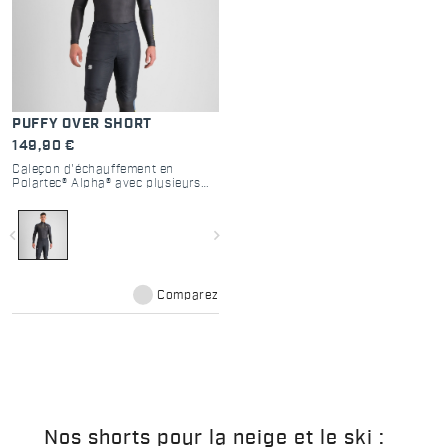
PUFFY OVER SHORT
149,90 €
Caleçon d'échauffement en
Polartec® Alpha® avec plusieurs
caractéristiques astucieuses,
comme les deux fermetures éclair
sur les côtés pour un retrait facile
navigate_before
navigate_next
sans enlever les chaussures de
ski.
Comparez
Nos shorts pour la neige et le ski :