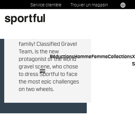
Classified
Passer
Passer
language
Service clientèle
Trouver un magasin
Gravel Team!
au
à
contenu
la
We have an announce to
directement
navigation
make: Classified Gravel
directement
Team joins the Sportful
family! Classified Gravel
Team, is the new
Accueil
Classified Gravel Team
Réductions
Homme
Femme
Collections
X
protagonist of the world
S
gravel scene, who chose
menu
to dress Sportful to face
the most epic challenges
on two wheels.