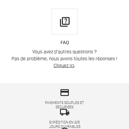
quiz
FAQ
Vous avez d'autres questions ?
Pas de problème, nous avons toutes les réponses !
Cliquez ici
.
credit_card
PAIEMENTS SOUPLES ET
SÉCURISÉS
local_shipping
EXPÉDITION EN 3/5
JOURS OUVRABLES