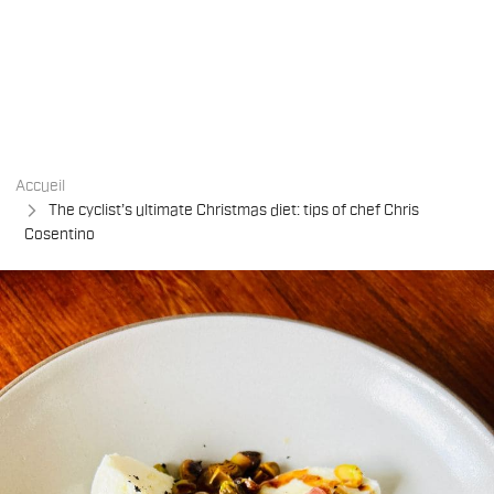
Passer
Passer
au
à
contenu
la
directement
navigation
directement
Accueil
The cyclist’s ultimate Christmas diet: tips of chef Chris
Cosentino