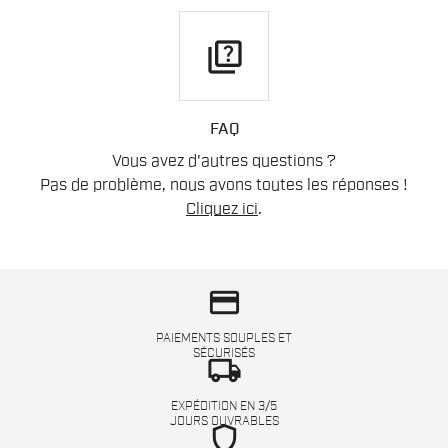
quiz
FAQ
Vous avez d'autres questions ?
Pas de problème, nous avons toutes les réponses !
Cliquez ici
.
credit_card
PAIEMENTS SOUPLES ET
SÉCURISÉS
local_shipping
EXPÉDITION EN 3/5
JOURS OUVRABLES
shield