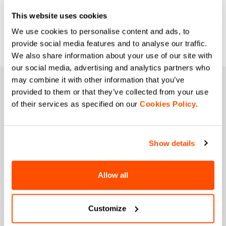
This website uses cookies
We use cookies to personalise content and ads, to
provide social media features and to analyse our traffic.
We also share information about your use of our site with
our social media, advertising and analytics partners who
may combine it with other information that you’ve
UNISCITI ALLA SPORTFUL FAMILY
provided to them or that they’ve collected from your use
+ Ricevi il 15% sul tuo prossimo ordine
of their services as specified on our
Cookies Policy
.
+ Resta aggiornato sulle novità.
+ Accesso anticipato o esclusivo ai prodotti.
+ 20% di sconto per il tuo compleanno.
+ Offerte esclusive sui prodotti delle passate stagioni.
Show details
Nome
Allow all
Cognome
Customize