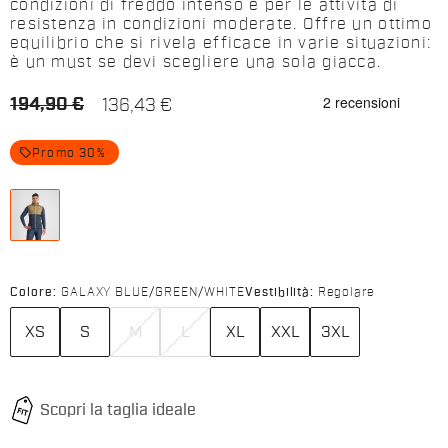
condizioni di freddo intenso e per le attività di
resistenza in condizioni moderate. Offre un ottimo
equilibrio che si rivela efficace in varie situazioni:
è un must se devi scegliere una sola giacca.
194,90 €
136,43 €
local_offer
Promo 30%
Colore:
GALAXY BLUE/GREEN/WHITE
Vestibilità:
Regolare
XS
S
M
L
XL
XXL
3XL