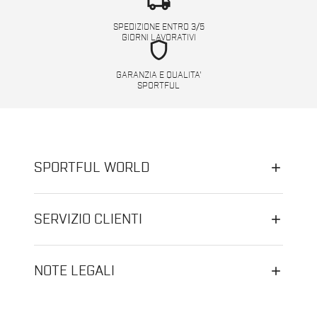
local_shipping
SPEDIZIONE ENTRO 3/5
GIORNI LAVORATIVI
shield
GARANZIA E QUALITA'
SPORTFUL
SPORTFUL WORLD
SERVIZIO CLIENTI
NOTE LEGALI