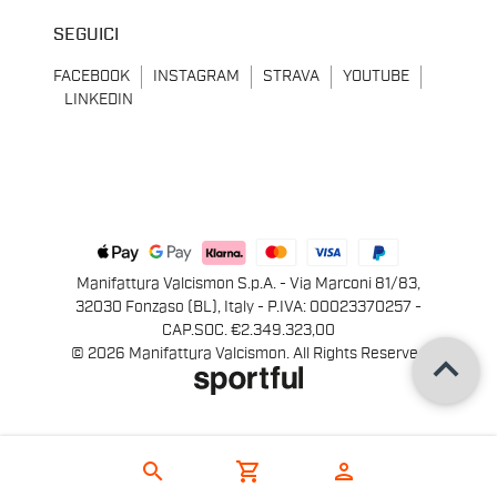
SEGUICI
FACEBOOK
INSTAGRAM
STRAVA
YOUTUBE
LINKEDIN
Manifattura Valcismon S.p.A. - Via Marconi 81/83,
32030 Fonzaso (BL), Italy - P.IVA: 00023370257 -
CAP.SOC. €2.349.323,00
keyboard_arrow_up
© 2026 Manifattura Valcismon. All Rights Reserved
search
shopping_cart
person