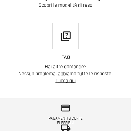
Scopri le modalità di reso
quiz
FAQ
Hai altre domande?
Nessun problema, abbiamo tutte le risposte!
Clicca qui
credit_card
PAGAMENTI SICURI E
FLESSIBILI
local_shipping