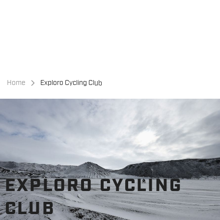
Vai
Vai
al
alla
contenuto
navigazione
Home
Exploro Cycling Club
EXPLORO CYCLING
CLUB