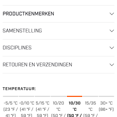
PRODUCTKENMERKEN
SAMENSTELLING
DISCIPLINES
RETOUREN EN VERZENDINGEN
TEMPERATUUR:
-5/5 °C
-0/10 °C
5/15 °C
10/20
10/30
15/35
30+ °C
(23 °F /
(41 °F /
(41 °F /
°C
°C
°C
(86+ °F)
41 °F)
59 °F)
59 °F)
(50 °F /
(50 °F /
(59 °F /