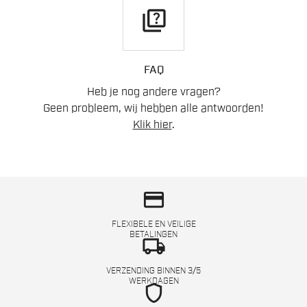
quiz
FAQ
Heb je nog andere vragen?
Geen probleem, wij hebben alle antwoorden!
Klik hier
.
credit_card
FLEXIBELE EN VEILIGE
BETALINGEN
local_shipping
VERZENDING BINNEN 3/5
WERKDAGEN
shield