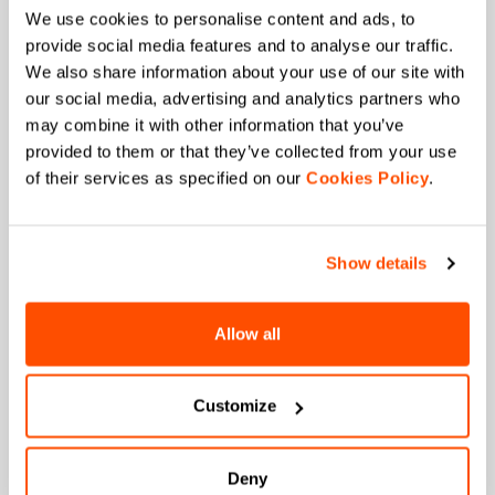
We use cookies to personalise content and ads, to
WORD LID VAN DE SPORTFUL-FAMILIE
provide social media features and to analyse our traffic.
We also share information about your use of our site with
+ Ontvang 15% korting op je eerste bestelling.
our social media, advertising and analytics partners who
+ Vroege en exclusieve toegang tot onze
may combine it with other information that you’ve
producten.
provided to them or that they’ve collected from your use
+ Producten van vorige seizoenen. Tegen
of their services as specified on our
speciale prijzen.
Cookies Policy
.
+ 20% korting als verjaardagscadeau.
Voornaam
Show details
Allow all
Achternaam
Customize
Email
*
Deny