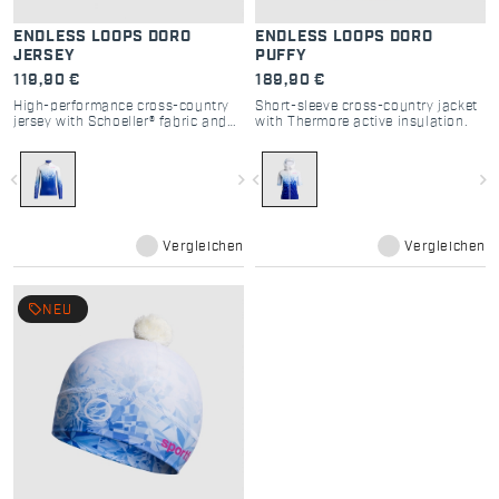
ENDLESS LOOPS DORO
ENDLESS LOOPS DORO
JERSEY
PUFFY
119,90 €
189,90 €
High-performance cross-country
Short-sleeve cross-country jacket
jersey with Schoeller® fabric and
with Thermore active insulation.
pro fit.
navigate_before
navigate_next
navigate_before
navigate_next
Vergleichen
Vergleichen
local_offer
NEU