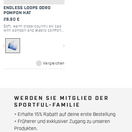
ENDLESS LOOPS DORO
POMPON HAT
28,90 €
Soft, warm cross-country ski cap
with pompon and elastic comfort
fit.
navigate_before
navigate_next
Vergleichen
WERDEN SIE MITGLIED DER
SPORTFUL-FAMILIE
+ Erhalte 15% Rabatt auf deine erste Bestellung
+ Früherer und exklusiver Zugang zu unseren
Produkten.