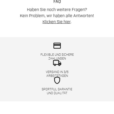
FAQ
Haben Sie noch weitere Fragen?
Kein Problem, wir haben alle Antworten!
Klicken Sie hier
.
credit_card
FLEXIBLE UND SICHERE
ZAHLUNGEN
local_shipping
VERSAND IN 3/5
ARBEITSTAGEN
shield
SPORTFUL GARANTIE
UND QUALITÄT