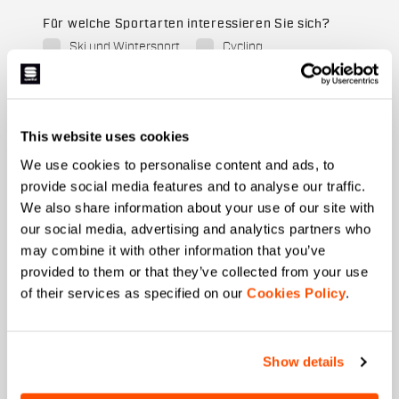
Für welche Sportarten interessieren Sie sich?
Ski und Wintersport
Cycling
Wann ist Ihr Geburtstag?
Ich ermächtige die Manifattura Valcismon,
This website uses cookies
Direktmarketingaktivitäten durchzuführen und mir
für Kund*innen relevante E-Mails zu Updates,
We use cookies to personalise content and ads, to
Angeboten und Werbeaktionen zu senden.
*
provide social media features and to analyse our traffic.
Ich ermächtige die Manifattura Valcismon, meine
We also share information about your use of our site with
Interessen und Konsumgewohnheiten zu
our social media, advertising and analytics partners who
analysieren, um das kommerzielle Angebot zu
may combine it with other information that you’ve
verbessern und die Marketingkommunikation
provided to them or that they’ve collected from your use
personalisieren zu können.
of their services as specified on our
Cookies Policy
.
Show details