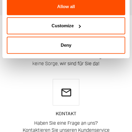
Allow all
Customize
BRAUCHEN SIE
HILFE?
Deny
Wenn Sie Zweifel haben oder Unterstützung brauchen,
keine Sorge,
wir sind für Sie da!
email
KONTAKT
Haben Sie eine Frage an uns?
Kontaktieren Sie unseren Kundenservice