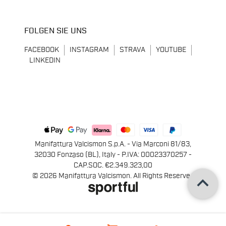
FOLGEN SIE UNS
FACEBOOK
INSTAGRAM
STRAVA
YOUTUBE
LINKEDIN
Manifattura Valcismon S.p.A. - Via Marconi 81/83,
32030 Fonzaso (BL), Italy - P.IVA: 00023370257 -
CAP.SOC. €2.349.323,00
keyboard_arrow_up
© 2026 Manifattura Valcismon. All Rights Reserved