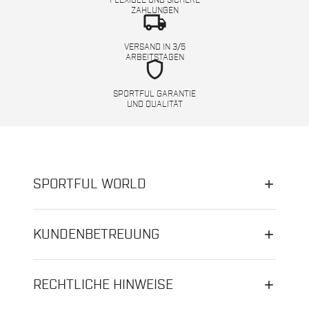
FLEXIBLE UND SICHERE
ZAHLUNGEN
local_shipping
VERSAND IN 3/5
ARBEITSTAGEN
shield
SPORTFUL GARANTIE
UND QUALITÄT
SPORTFUL WORLD
KUNDENBETREUUNG
RECHTLICHE HINWEISE