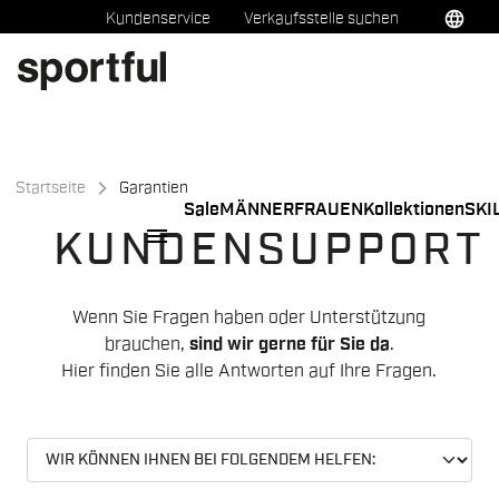
Zu
Zu
language
Kundenservice
Verkaufsstelle suchen
Inhalt
Navigation
springen
springen
Startseite
Garantien
Sale
MÄNNER
FRAUEN
Kollektionen
SKI
menu
KUNDENSUPPORT
Wenn Sie Fragen haben oder Unterstützung
brauchen,
sind wir gerne für Sie da
.
Hier finden Sie alle Antworten auf Ihre Fragen.