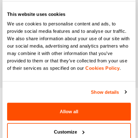
Ich ermächtige die Manifattura Valcismon, meine
Interessen und Konsumgewohnheiten zu
This website uses cookies
analysieren, um das kommerzielle Angebot zu
verbessern und die Marketingkommunikation
We use cookies to personalise content and ads, to
personalisieren zu können.
provide social media features and to analyse our traffic.
We also share information about your use of our site with
our social media, advertising and analytics partners who
may combine it with other information that you’ve
provided to them or that they’ve collected from your use
of their services as specified on our
Cookies Policy
.
Show details
BRAUCHEN SIE
Allow all
HILFE?
Wenn Sie Zweifel haben oder Unterstützung brauchen,
Customize