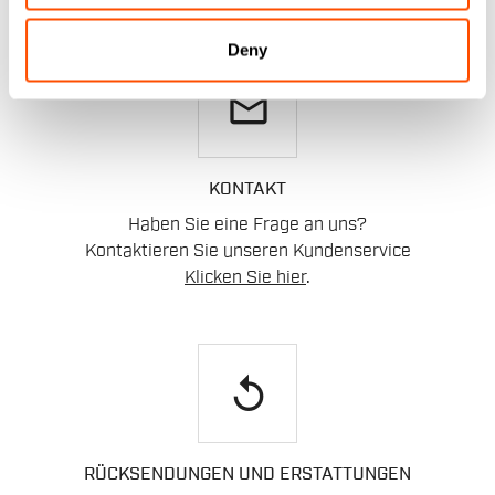
keine Sorge,
wir sind für Sie da!
Deny
email
KONTAKT
Haben Sie eine Frage an uns?
Kontaktieren Sie unseren Kundenservice
Klicken Sie hier
.
replay
RÜCKSENDUNGEN UND ERSTATTUNGEN