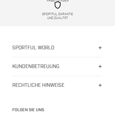
ARBEITSTAGEN
shield
SPORTFUL GARANTIE
UND QUALITÄT
SPORTFUL WORLD
KUNDENBETREUUNG
RECHTLICHE HINWEISE
FOLGEN SIE UNS