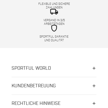
FLEXIBLE UND SICHERE
ZAHLUNGEN
local_shipping
VERSAND IN 3/5
ARBEITSTAGEN
shield
SPORTFUL GARANTIE
UND QUALITÄT
SPORTFUL WORLD
KUNDENBETREUUNG
RECHTLICHE HINWEISE