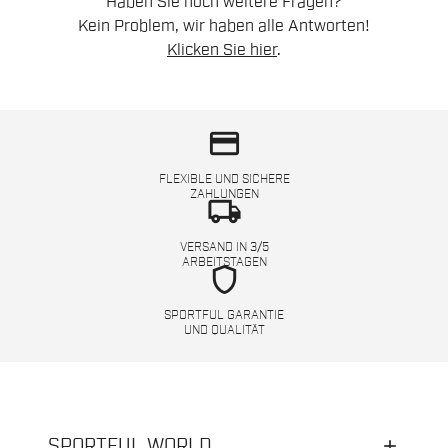
Haben Sie noch weitere Fragen?
Kein Problem, wir haben alle Antworten!
Klicken Sie hier
.
credit_card
FLEXIBLE UND SICHERE
ZAHLUNGEN
local_shipping
VERSAND IN 3/5
ARBEITSTAGEN
shield
SPORTFUL GARANTIE
UND QUALITÄT
SPORTFUL WORLD