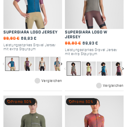
SUPERGIARA LOGO JERSEY
SUPERGIARA LOGO W
JERSEY
99,90 €
69,93 €
99,90 €
69,93 €
Leistungsstarkes Gravel Jersey
mit extra Stauraum
Leistungsstarkes Gravel Jersey
mit extra Stauraum
navigate_before
navigate_next
navigate_before
navigate_next
Vergleichen
Vergleichen
local_offer
local_offer
Promo 50%
Promo 50%