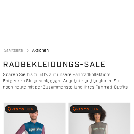
Zu
Zu
Inhalt
Navigation
springen
springen
Startseite
Aktionen
RADBEKLEIDUNGS-SALE
Sparen Sie bis zu 50% auf unsere Fahrradkollektion!
Entdecken Sie unschlagbare Angebote und beginnen Sie
noch heute mit der Zusammenstellung Ihres Fahrrad-Outfits
local_offer
local_offer
Promo 30%
Promo 30%