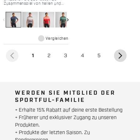
Zusammenspiel von hellen und
dunklen Tönen in unserem Flow-
Grafikdesign, das speziell für
unser Gravel-Jersey entworfen
navigate_before
navigate_next
wurde. Holen Sie sich eine der
vielen Farben, die Ihr Supergiara-
Outfit perfekt ergänzen.
Vergleichen
arrow_back_ios
arrow_forward_ios
(aktuell)
1
2
3
4
5
WERDEN SIE MITGLIED DER
SPORTFUL-FAMILIE
+ Erhalte 15% Rabatt auf deine erste Bestellung
+ Früherer und exklusiver Zugang zu unseren
Produkten.
+ Produkte der letzten Saison. Zu