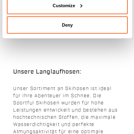
wie bei der Erwachsenenversion,
Customize
angepasst an die Anatomie eines
navigate_before
navigate_next
Kindes.
Deny
Vergleichen
Unsere Langlaufhosen:
Unser Sortiment an Skihosen ist ideal
für Ihre Abenteuer im Schnee. Die
Sportful Skihosen wurden für hohe
Leistungen entwickelt und bestehen aus
hochtechnischen Stoffen, die maximale
Wasserdichtigkeit und perfekte
Atmungsaktivität für eine optimale