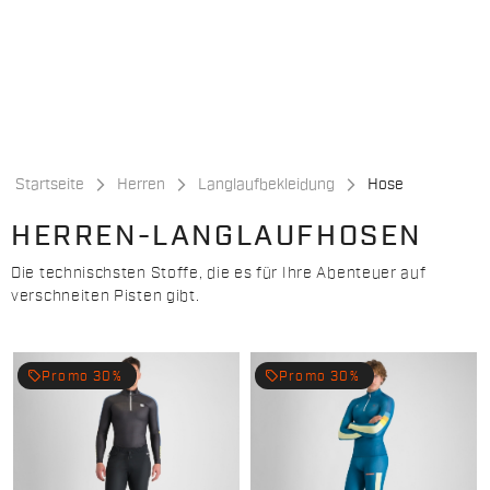
Zu
Zu
Inhalt
Navigation
springen
springen
Startseite
Herren
Langlaufbekleidung
Hose
HERREN-LANGLAUFHOSEN
Die technischsten Stoffe, die es für Ihre Abenteuer auf
verschneiten Pisten gibt.
local_offer
local_offer
Promo 30%
Promo 30%