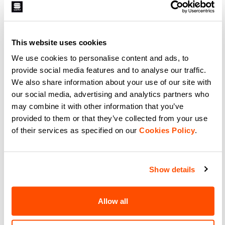
mit dem Apex Jersey eine
der Kollektion, dank großzügiger
hervorragende Alternative zum
Passform und moderater
Apex-Anzug für Rennen und
Isolierung. Geeignet für
Training bietet.
verschiedene Intensitätsstufen der
navigate_before
navigate_next
navigate_before
navigate_next
Aktivität im Training oder im
Wettkampf oder für diejenigen, die
This website uses cookies
ein Kleidungsstück suchen, das
hochtechnisch, aber nicht extrem
We use cookies to personalise content and ads, to
Vergleichen
ist.
Vergleichen
provide social media features and to analyse our traffic.
We also share information about your use of our site with
local_offer
Promo 20%
our social media, advertising and analytics partners who
may combine it with other information that you’ve
provided to them or that they’ve collected from your use
of their services as specified on our
Cookies Policy
.
Show details
SQUADRA KID'S TIGHT
79,90 €
63,92 €
Allow all
Der Anzug für Training oder
Rennen, für zukünftige
Champions. Die gleiche Struktur