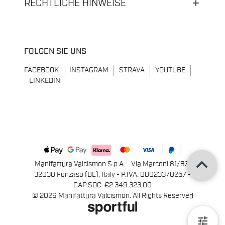
RECHTLICHE HINWEISE
FOLGEN SIE UNS
FACEBOOK
INSTAGRAM
STRAVA
YOUTUBE
LINKEDIN
keyboard_arrow_up
Manifattura Valcismon S.p.A. - Via Marconi 81/83,
32030 Fonzaso (BL), Italy - P.IVA: 00023370257 -
CAP.SOC. €2.349.323,00
© 2026 Manifattura Valcismon. All Rights Reserved
tune