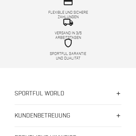
credit_card
FLEXIBLE UND SICHERE
ZAHLUNGEN
local_shipping
VERSAND IN 3/5
ARBEITSTAGEN
shield
SPORTFUL GARANTIE
UND QUALITÄT
SPORTFUL WORLD
KUNDENBETREUUNG