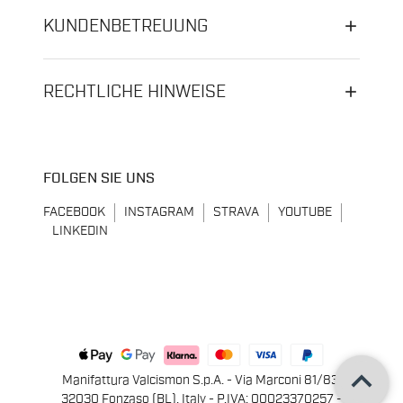
KUNDENBETREUUNG
RECHTLICHE HINWEISE
FOLGEN SIE UNS
FACEBOOK
INSTAGRAM
STRAVA
YOUTUBE
LINKEDIN
keyboard_arrow_up
Manifattura Valcismon S.p.A. - Via Marconi 81/83,
32030 Fonzaso (BL), Italy - P.IVA: 00023370257 -