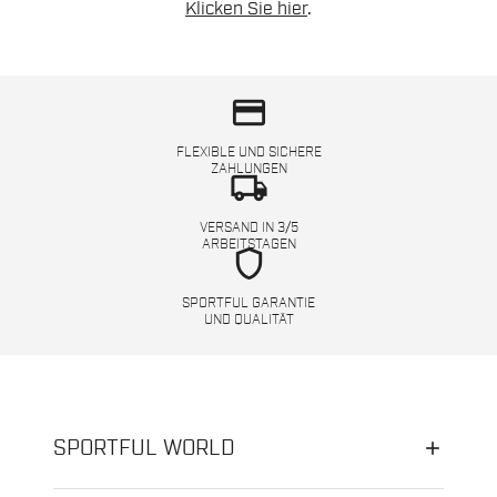
Klicken Sie hier
.
credit_card
FLEXIBLE UND SICHERE
ZAHLUNGEN
local_shipping
VERSAND IN 3/5
ARBEITSTAGEN
shield
SPORTFUL GARANTIE
UND QUALITÄT
SPORTFUL WORLD