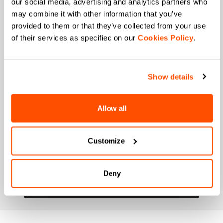
our social media, advertising and analytics partners who
Wann ist Ihr Geburtstag?
may combine it with other information that you’ve
provided to them or that they’ve collected from your use
Ich ermächtige die Manifattura Valcismon,
of their services as specified on our
Cookies Policy
.
Direktmarketingaktivitäten durchzuführen und mir
für Kund*innen relevante E-Mails zu Updates,
Angeboten und Werbeaktionen zu senden.
*
Ich ermächtige die Manifattura Valcismon, meine
Show details
Interessen und Konsumgewohnheiten zu
analysieren, um das kommerzielle Angebot zu
verbessern und die Marketingkommunikation
Allow all
personalisieren zu können.
Customize
Deny