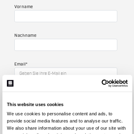
Vorname
Nachname
Email
*
An welcher Kollektion sind Sie interessiert?
Herren
This website uses cookies
Damen
We use cookies to personalise content and ads, to
Für welche Sportarten interessieren Sie sich?
provide social media features and to analyse our traffic.
Ski und Wintersport
Cycling
We also share information about your use of our site with