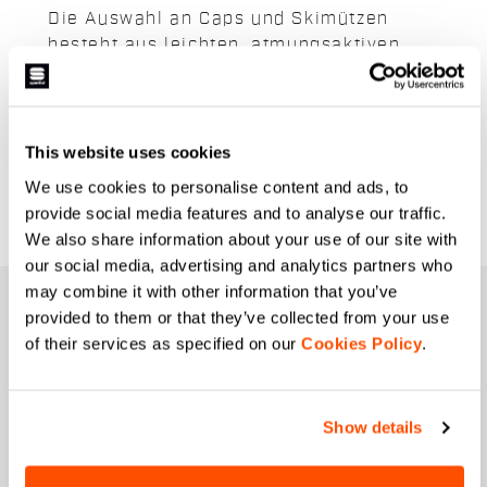
Die Auswahl an Caps und Skimützen
besteht aus leichten, atmungsaktiven
Stoffen, die den Kopf auch an den
kältesten Tagen warm halten. Unser
Sortiment an Damenmützen, -caps und -
stirnbändern ist ideal für das richtige
This website uses cookies
Schweißmanagement bei allen
We use cookies to personalise content and ads, to
Wetterbedingungen im Winter.
provide social media features and to analyse our traffic.
We also share information about your use of our site with
our social media, advertising and analytics partners who
may combine it with other information that you’ve
WERDEN SIE MITGLIED DER
provided to them or that they’ve collected from your use
SPORTFUL-FAMILIE
of their services as specified on our
Cookies Policy
.
+ Erhalte 15% Rabatt auf deine erste Bestellung
+ Früherer und exklusiver Zugang zu unseren
Produkten.
Show details
+ Produkte der letzten Saison. Zu
Sonderpreisen.