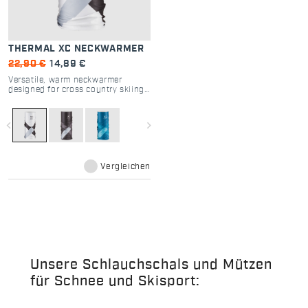
THERMAL XC NECKWARMER
22,90 €
14,89 €
Versatile, warm neckwarmer
designed for cross country skiing
in cold conditions
navigate_before
navigate_next
Vergleichen
Unsere Schlauchschals und Mützen
für Schnee und Skisport: