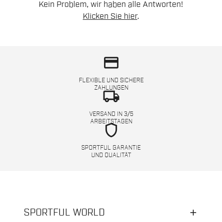
Kein Problem, wir haben alle Antworten!
Klicken Sie hier
.
credit_card
FLEXIBLE UND SICHERE
ZAHLUNGEN
local_shipping
VERSAND IN 3/5
ARBEITSTAGEN
shield
SPORTFUL GARANTIE
UND QUALITÄT
SPORTFUL WORLD