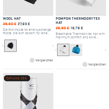
WOOL HAT
POMPON THERMODRYTEX
HAT
39,90 €
27,93 €
28,90 €
18,79 €
Die Wollmütze ist eine kuschelige
Mütze, die sich sowohl für eine
Breathable Thermodrytex hat with
Skitour als auch als
maximum comfort and style,
Freizeitkleidung eignet.
featuring a fun pom pom
navigate_before
navigate_next
navigate_before
navigate_next
Vergleichen
Vergleichen
local_offer
Promo 35%