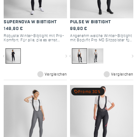
SUPERNOVA W BIBTIGHT
PULSE W BIBTIGHT
149,90 €
99,90 €
Robuste Winter-Bibtight mit Pro-
Angenehm weiche Winter-Bibtight
Komfort. Für alle, die es ernst
mit Bodyfit Pro MD Sitzpolster für
meinen.
maximalen Komfort bei langen
Rides.
navigate_before
navigate_next
navigate_before
navigate_next
Vergleichen
Vergleichen
local_offer
Promo 30%