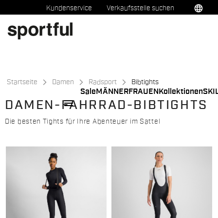
Zu
Zu
language
Kundenservice
Verkaufsstelle suchen
Inhalt
Navigation
springen
springen
Startseite
Damen
Radsport
Bibtights
Sale
MÄNNER
FRAUEN
Kollektionen
SKI
menu
DAMEN-FAHRRAD-BIBTIGHTS
Die besten Tights für Ihre Abenteuer im Sattel