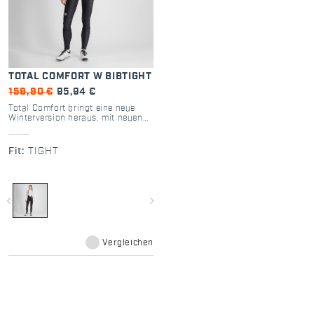
TOTAL COMFORT W BIBTIGHT
159,90 €
95,94 €
Total Comfort bringt eine neue
Winterversion heraus, mit neuen
verbesserten Details wie den
reflektierenden Elementen am
Beinende und Trägern, die auf alle
Fit:
TIGHT
Größen einstellbar sind.
navigate_before
navigate_next
Vergleichen