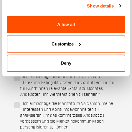
Show details
An welcher Kollektion sind Sie interessiert?
Allow all
Herren
Damen
Customize
Für welche Sportarten interessieren Sie sich?
Ski und Wintersport
Cycling
Deny
Wann ist Ihr Geburtstag?
Ich ermächtige die Manifattura Valcismon,
Direktmarketingaktivitäten durchzuführen und mir
für Kund*innen relevante E-Mails zu Updates,
Angeboten und Werbeaktionen zu senden.
*
Ich ermächtige die Manifattura Valcismon, meine
Interessen und Konsumgewohnheiten zu
analysieren, um das kommerzielle Angebot zu
verbessern und die Marketingkommunikation
personalisieren zu können.