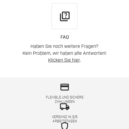
quiz
FAQ
Haben Sie noch weitere Fragen?
Kein Problem, wir haben alle Antworten!
Klicken Sie hier
.
credit_card
FLEXIBLE UND SICHERE
ZAHLUNGEN
local_shipping
VERSAND IN 3/5
ARBEITSTAGEN
shield