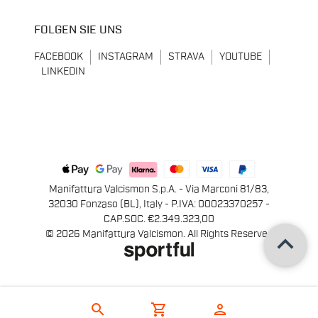
FOLGEN SIE UNS
FACEBOOK
INSTAGRAM
STRAVA
YOUTUBE
LINKEDIN
Manifattura Valcismon S.p.A. - Via Marconi 81/83,
32030 Fonzaso (BL), Italy - P.IVA: 00023370257 -
CAP.SOC. €2.349.323,00
keyboard_arrow_up
© 2026 Manifattura Valcismon. All Rights Reserved
search
shopping_cart
person