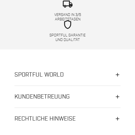
local_shipping
VERSAND IN 3/5
ARBEITSTAGEN
shield
SPORTFUL GARANTIE
UND QUALITÄT
SPORTFUL WORLD
KUNDENBETREUUNG
RECHTLICHE HINWEISE