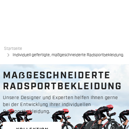
Zu
Zu
Inhalt
Navigation
springen
springen
Startseite
Individuell gefertigte, maßgeschneiderte Radsportbekleidung.
MAẞGESCHNEIDERTE
RADSPORTBEKLEIDUNG
Unsere Designer und Experten helfen Ihnen gerne
bei der Entwicklung Ihrer individuellen
Radsportbekleidung.