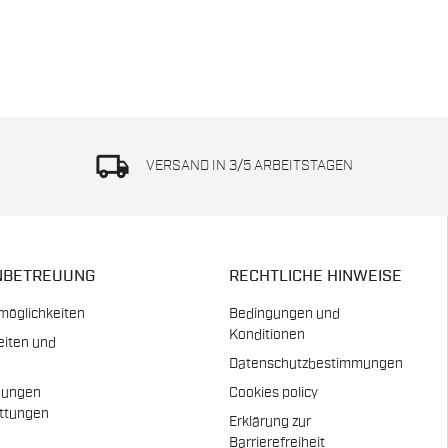
local_shipping
VERSAND IN 3/5 ARBEITSTAGEN
NBETREUUNG
RECHTLICHE HINWEISE
möglichkeiten
Bedingungen und
Konditionen
eiten und
Datenschutzbestimmungen
dungen
Cookies policy
attungen
Erklärung zur
n
Barrierefreiheit