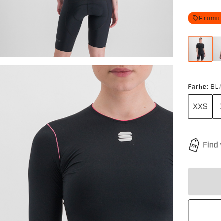
local_offer
Promo
Farbe:
BL
XXS