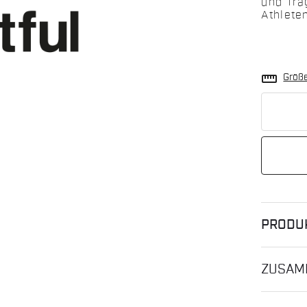
und Tra
Athleten
straighten
Größ
PRODU
ZUSAM