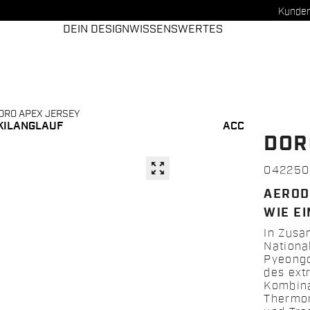
Kunden
DEIN DESIGN
WISSENSWERTES
ORO APEX JERSEY
KILANGLAUF
ACC
DOR
zoom_out_map
042250
AEROD
WIE EI
In Zusa
Nationa
Pyeongc
des ext
Kombina
Thermor