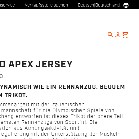
language
service
Verkaufsstelle suchen
Deutsch
|
Deutschland
search
person
shopping_cart
O APEX JERSEY
0
YNAMISCH WIE EIN RENNANZUG, BEQUEM
N TRIKOT.
mmenarbeit mit der italienischen
lmannschaft für die Olympischen Spiele von
hang entworfen ist dieses Trikot der obere Teil
remsten Rennanzugs von Sportful. Die
tion aus Atmungsaktivität und
egulierung mit der Unterstützung der Muskeln