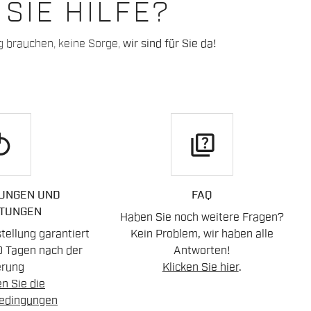
SIE HILFE?
g brauchen, keine Sorge,
wir sind für Sie da!
play
quiz
UNGEN UND
FAQ
TUNGEN
Haben Sie noch weitere Fragen?
ellung garantiert
Kein Problem, wir haben alle
0 Tagen nach der
Antworten!
erung
Klicken Sie hier
.
n Sie die
edingungen