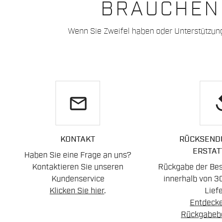
BRAUCHEN 
Wenn Sie Zweifel haben oder Unterstützun
email
re
KONTAKT
RÜCKSEND
ERSTAT
Haben Sie eine Frage an uns?
Kontaktieren Sie unseren
Rückgabe der Best
Kundenservice
innerhalb von 3
Klicken Sie hier
.
Lief
Entdecke
Rückgabeb