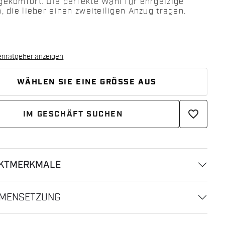
gekomfort: Die perfekte Wahl für ehrgeizige
, die lieber einen zweiteiligen Anzug tragen.
enratgeber anzeigen
WÄHLEN SIE EINE GRÖSSE AUS
favorite_border
IM GESCHÄFT SUCHEN
KTMERKMALE
MENSETZUNG