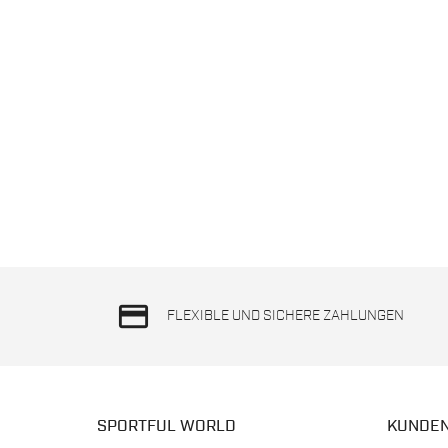
credit_card
FLEXIBLE UND SICHERE ZAHLUNGEN
SPORTFUL WORLD
KUNDE