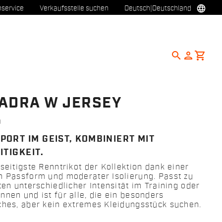
language
service
Verkaufsstelle suchen
Deutsch
|
Deutschland
search
person
shopping_cart
ADRA W JERSEY
9
PORT IM GEIST, KOMBINIERT MIT
ITIGKEIT.
seitigste Renntrikot der Kollektion dank einer
n Passform und moderater Isolierung. Passt zu
ten unterschiedlicher Intensität im Training oder
nnen und ist für alle, die ein besonders
ches, aber kein extremes Kleidungsstück suchen.