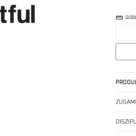
straighten
Größ
PRODU
ZUSAM
DISZIP