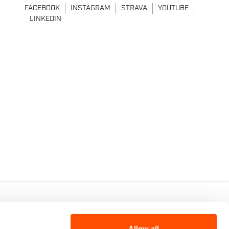
FACEBOOK
INSTAGRAM
STRAVA
YOUTUBE
LINKEDIN
7 - CAP.SOC. €2.349.323,00
Allow all