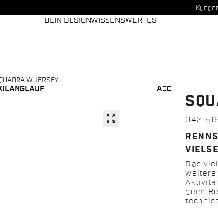
Kunden
DEIN DESIGN
WISSENSWERTES
QUADRA W JERSEY
KILANGLAUF
ACC
SQU
zoom_out_map
042151
RENNS
VIELSE
Das viel
weitere
Aktivitä
beim Re
technis