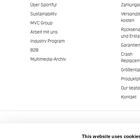
Über Sportful
Zahlungs
Sustainability
Versandz
kosten
MVC Group
Rücksen
Arbeit mit uns
und Erst
Industry Program
Garantie
B2B
Crash
Multimedia-Archiv
Replacem
Größenta
Produktp
Our seat
Kontakt
Manifattura Valcismon S.p
This website uses cookie