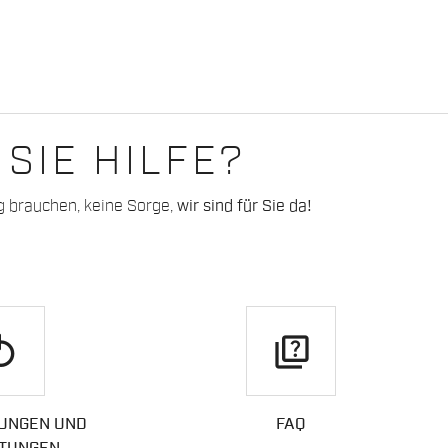
SIE HILFE?
g brauchen, keine Sorge,
wir sind für Sie da!
play
quiz
UNGEN UND
FAQ