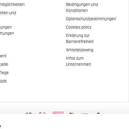
möglichkeiten
Bedingungen und
Konditionen
eiten und
Datenschutzbestimmungen
dungen
Cookies policy
attungen
Erklärung zur
n
Barrierefreiheit
Whistleblowing
ent
Infos zum
belle
Unternehmen
flege
pads
.A. - Via Marconi 81/83, 32030 Fonzaso (BL), Italy - P.IVA: 0002337025
s
© 2026 Manifattura Valcismon. All Rights Reserved