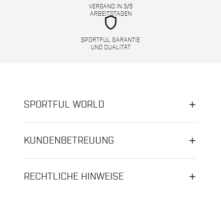
VERSAND IN 3/5
ARBEITSTAGEN
shield
SPORTFUL GARANTIE
UND QUALITÄT
SPORTFUL WORLD
KUNDENBETREUUNG
RECHTLICHE HINWEISE