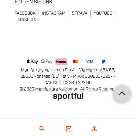
FOLGEN SIE UNS
FACEBOOK
INSTAGRAM
STRAVA
YOUTUBE
LINKEDIN
Manifattura Valcismon S.p.A. - Via Marconi 81/83,
32030 Fonzaso (BL), Italy - P.IVA: 00023370257 -
CAP.SOC. €2.349.323,00
keyboard_arrow_up
© 2026 Manifattura Valcismon. All Rights Reserved
search
shopping_cart
person