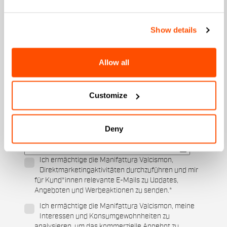
Email
*
Show details
An welcher Kollektion sind Sie interessiert?
Allow all
Herren
Damen
Customize
Für welche Sportarten interessieren Sie sich?
Ski und Wintersport
Cycling
Deny
Wann ist Ihr Geburtstag?
Ich ermächtige die Manifattura Valcismon,
Direktmarketingaktivitäten durchzuführen und mir
für Kund*innen relevante E-Mails zu Updates,
Angeboten und Werbeaktionen zu senden.
*
Ich ermächtige die Manifattura Valcismon, meine
Interessen und Konsumgewohnheiten zu
analysieren, um das kommerzielle Angebot zu