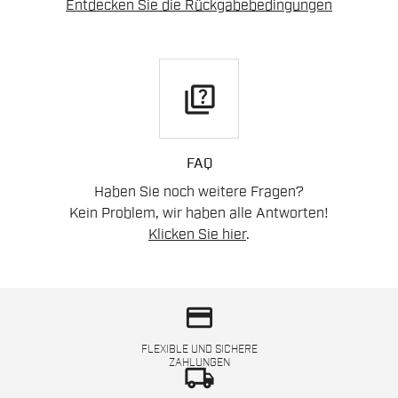
Entdecken Sie die Rückgabebedingungen
quiz
FAQ
Haben Sie noch weitere Fragen?
Kein Problem, wir haben alle Antworten!
Klicken Sie hier
.
credit_card
FLEXIBLE UND SICHERE
ZAHLUNGEN
local_shipping