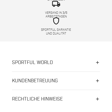
local_shipping
VERSAND IN 3/5
ARBEITSTAGEN
shield
SPORTFUL GARANTIE
UND QUALITÄT
SPORTFUL WORLD
KUNDENBETREUUNG
RECHTLICHE HINWEISE