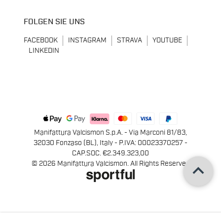
FOLGEN SIE UNS
FACEBOOK
INSTAGRAM
STRAVA
YOUTUBE
LINKEDIN
Manifattura Valcismon S.p.A. - Via Marconi 81/83,
32030 Fonzaso (BL), Italy - P.IVA: 00023370257 -
CAP.SOC. €2.349.323,00
keyboard_arrow_up
© 2026 Manifattura Valcismon. All Rights Reserved