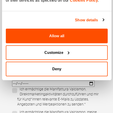
of their services as specified on our
Cookies Policy
.
Email
*
Show details
Allow all
An welcher Kollektion sind Sie interessiert?
Herren
Damen
Customize
Für welche Sportarten interessieren Sie sich?
Ski und Wintersport
Cycling
Deny
Wann ist Ihr Geburtstag?
Ich ermächtige die Manifattura Valcismon,
Direktmarketingaktivitäten durchzuführen und mir
für Kund*innen relevante E-Mails zu Updates,
Angeboten und Werbeaktionen zu senden.
*
Ich ermächtige die Manifattura Valcismon, meine