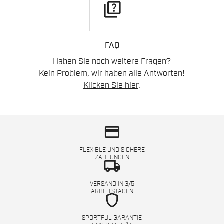
quiz
FAQ
Haben Sie noch weitere Fragen?
Kein Problem, wir haben alle Antworten!
Klicken Sie hier
.
credit_card
FLEXIBLE UND SICHERE
ZAHLUNGEN
local_shipping
VERSAND IN 3/5
ARBEITSTAGEN
shield
SPORTFUL GARANTIE