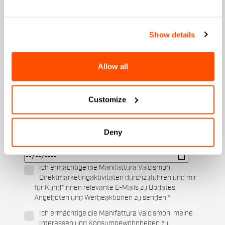
Email
*
Show details
Allow all
An welcher Kollektion sind Sie interessiert?
Herren
Damen
Customize
Für welche Sportarten interessieren Sie sich?
Ski und Wintersport
Cycling
Deny
Wann ist Ihr Geburtstag?
Ich ermächtige die Manifattura Valcismon,
Direktmarketingaktivitäten durchzuführen und mir
für Kund*innen relevante E-Mails zu Updates,
Angeboten und Werbeaktionen zu senden.
*
Ich ermächtige die Manifattura Valcismon, meine
Interessen und Konsumgewohnheiten zu