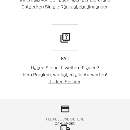
innerhalb von 30 Tagen nach der Lieferung
Entdecken Sie die Rückgabebedingungen
quiz
FAQ
Haben Sie noch weitere Fragen?
Kein Problem, wir haben alle Antworten!
Klicken Sie hier
.
credit_card
FLEXIBLE UND SICHERE
ZAHLUNGEN
local_shipping