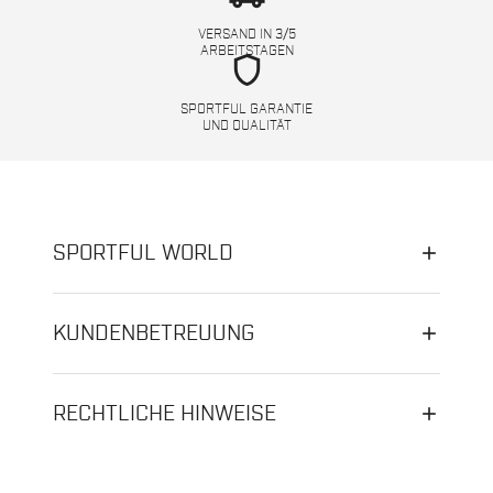
VERSAND IN 3/5
ARBEITSTAGEN
shield
SPORTFUL GARANTIE
UND QUALITÄT
SPORTFUL WORLD
KUNDENBETREUUNG
RECHTLICHE HINWEISE