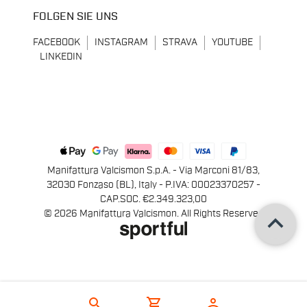
FOLGEN SIE UNS
FACEBOOK
INSTAGRAM
STRAVA
YOUTUBE
LINKEDIN
Manifattura Valcismon S.p.A. - Via Marconi 81/83,
32030 Fonzaso (BL), Italy - P.IVA: 00023370257 -
CAP.SOC. €2.349.323,00
keyboard_arrow_up
© 2026 Manifattura Valcismon. All Rights Reserved
search
shopping_cart
person