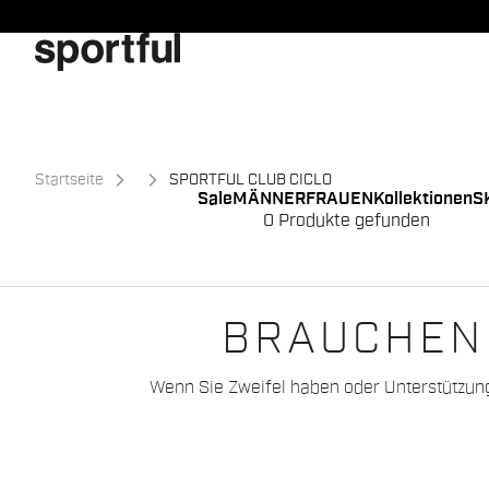
Zu
Zu
Inhalt
Navigation
springen
springen
Startseite
SPORTFUL CLUB CICLO
Sale
MÄNNER
FRAUEN
Kollektionen
S
0 Produkte gefunden
BRAUCHEN 
Wenn Sie Zweifel haben oder Unterstützun