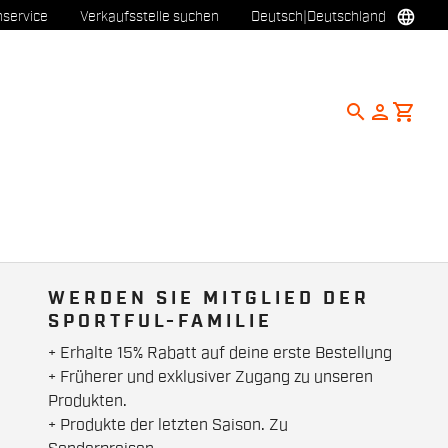
language
service
Verkaufsstelle suchen
Deutsch
|
Deutschland
search
person
shopping_cart
WERDEN SIE MITGLIED DER
SPORTFUL-FAMILIE
+ Erhalte 15% Rabatt auf deine erste Bestellung
+ Früherer und exklusiver Zugang zu unseren
Produkten.
+ Produkte der letzten Saison. Zu