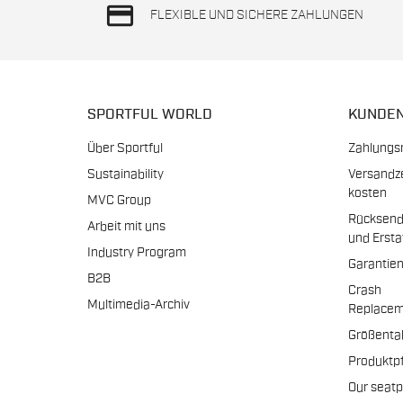
credit_card
FLEXIBLE UND SICHERE ZAHLUNGEN
SPORTFUL WORLD
KUNDE
Über Sportful
Zahlungs
Sustainability
Versandz
kosten
MVC Group
Rücksen
Arbeit mit uns
und Erst
Industry Program
Garantie
B2B
Crash
Multimedia-Archiv
Replacem
Größenta
Produktp
Our seat