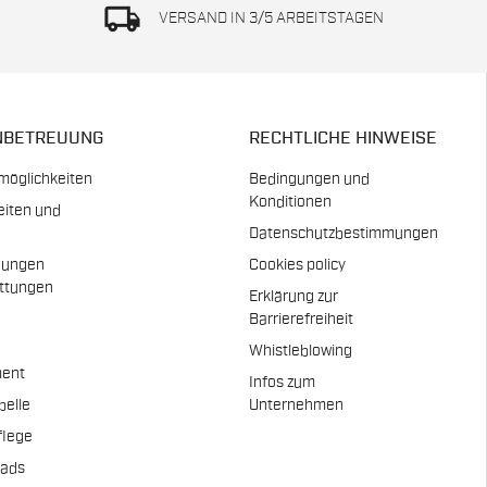
local_shipping
VERSAND IN 3/5 ARBEITSTAGEN
NBETREUUNG
RECHTLICHE HINWEISE
möglichkeiten
Bedingungen und
Konditionen
eiten und
Datenschutzbestimmungen
dungen
Cookies policy
attungen
Erklärung zur
n
Barrierefreiheit
Whistleblowing
ent
Infos zum
belle
Unternehmen
flege
pads