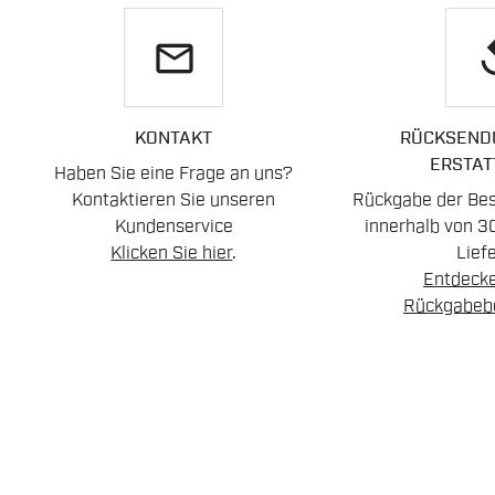
email
re
KONTAKT
RÜCKSEND
ERSTAT
Haben Sie eine Frage an uns?
Kontaktieren Sie unseren
Rückgabe der Best
Kundenservice
innerhalb von 3
Klicken Sie hier
.
Lief
Entdecke
Rückgabeb