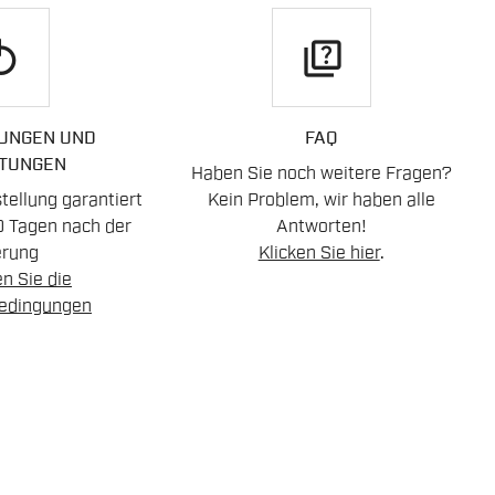
play
quiz
UNGEN UND
FAQ
TUNGEN
Haben Sie noch weitere Fragen?
ellung garantiert
Kein Problem, wir haben alle
0 Tagen nach der
Antworten!
erung
Klicken Sie hier
.
n Sie die
edingungen