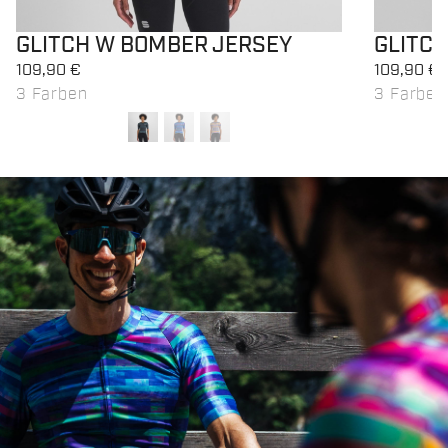
GLITCH W BOMBER JERSEY
GLITC
109,90 €
109,90 €
3 Farben
3 Farben
local_offer
local_offer
Promo 40%
Promo