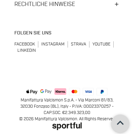
RECHTLICHE HINWEISE
FOLGEN SIE UNS
FACEBOOK
INSTAGRAM
STRAVA
YOUTUBE
LINKEDIN
Manifattura Valcismon S.p.A. - Via Marconi 81/83,
32030 Fonzaso (BL), Italy - P.IVA: 00023370257 -
CAP.SOC. €2.349.323,00
keyboard_arrow_up
© 2026 Manifattura Valcismon. All Rights Reserved