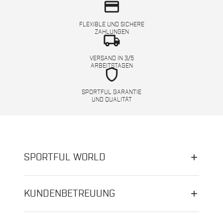
credit_card
FLEXIBLE UND SICHERE
ZAHLUNGEN
local_shipping
VERSAND IN 3/5
ARBEITSTAGEN
shield
SPORTFUL GARANTIE
UND QUALITÄT
SPORTFUL WORLD
KUNDENBETREUUNG