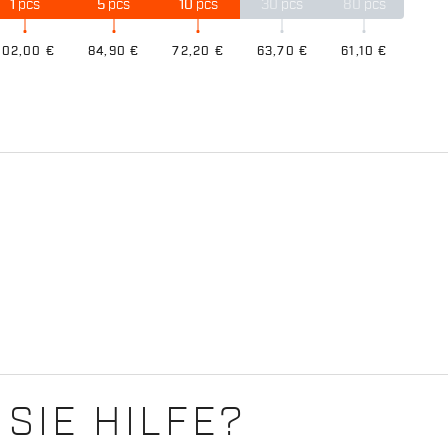
1
pcs
5
pcs
10
pcs
30
pcs
80
pcs
102,00 €
84,90 €
72,20 €
63,70 €
61,10 €
SIE HILFE?