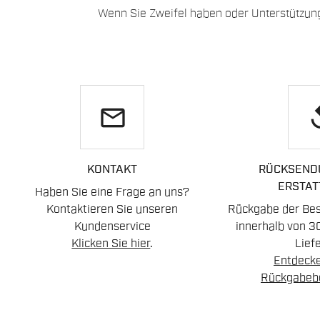
Wenn Sie Zweifel haben oder Unterstützun
email
re
KONTAKT
RÜCKSEND
ERSTAT
Haben Sie eine Frage an uns?
Kontaktieren Sie unseren
Rückgabe der Best
Kundenservice
innerhalb von 3
Klicken Sie hier
.
Lief
Entdecke
Rückgabeb