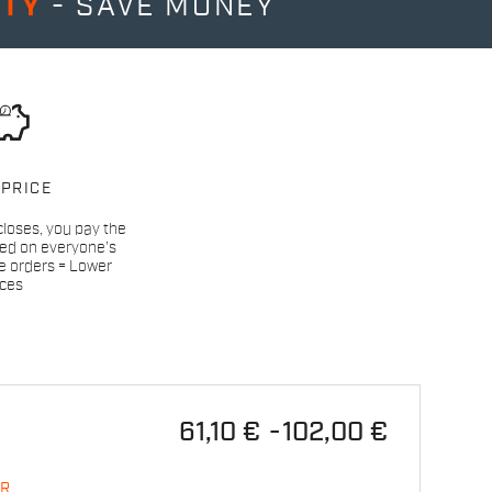
ITY
- SAVE MONEY
 PRICE
loses, you pay the
sed on everyone’s
re orders = Lower
ices
61,10 €
102,00 €
R