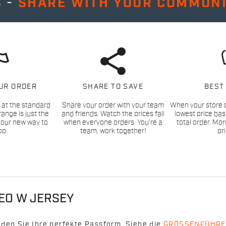
 -
SHARE WITH YOUR COMMUN
UR ORDER
SHARE TO SAVE
BEST
 at the standard
Share your order with your team
When your store c
range is just the
and friends. Watch the prices fall
lowest price ba
 your new way to
when everyone orders. You’re a
total order. Mo
op.
team, work together!
pr
EO W JERSEY
nden Sie Ihre perfekte Passform. Siehe die
GRÖSSENFÜHRE