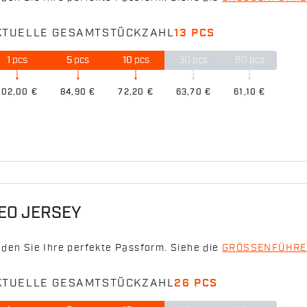
KTUELLE GESAMTSTÜCKZAHL
13 PCS
1
pcs
5
pcs
10
pcs
30
pcs
80
pcs
102,00 €
84,90 €
72,20 €
63,70 €
61,10 €
EO JERSEY
nden Sie Ihre perfekte Passform. Siehe die
GRÖSSENFÜHRE
KTUELLE GESAMTSTÜCKZAHL
26 PCS