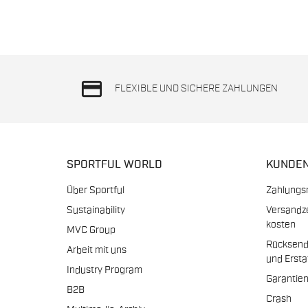
credit_card
FLEXIBLE UND SICHERE ZAHLUNGEN
SPORTFUL WORLD
KUNDE
Über Sportful
Zahlungs
Sustainability
Versandz
kosten
MVC Group
Rücksen
Arbeit mit uns
und Erst
Industry Program
Garantie
B2B
Crash