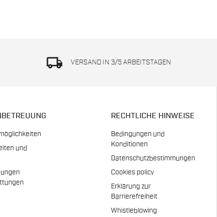
local_shipping
VERSAND IN 3/5 ARBEITSTAGEN
NBETREUUNG
RECHTLICHE HINWEISE
möglichkeiten
Bedingungen und
Konditionen
eiten und
Datenschutzbestimmungen
dungen
Cookies policy
attungen
Erklärung zur
n
Barrierefreiheit
Whistleblowing