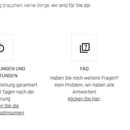
g brauchen, keine Sorge,
wir sind für Sie da!
play
quiz
UNGEN UND
FAQ
TUNGEN
Haben Sie noch weitere Fragen?
ellung garantiert
Kein Problem, wir haben alle
0 Tagen nach der
Antworten!
erung
Klicken Sie hier
.
n Sie die
edingungen