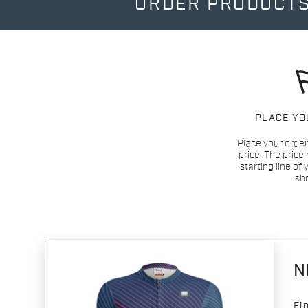
ORDER PRODUCTS
PLACE YO
Place your order
price. The price 
starting line of
sh
N
Fi