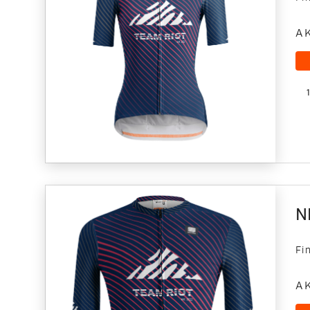
A
N
Fi
A