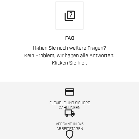
quiz
FAQ
Haben Sie noch weitere Fragen?
Kein Problem, wir haben alle Antworten!
Klicken Sie hier
.
credit_card
FLEXIBLE UND SICHERE
ZAHLUNGEN
local_shipping
VERSAND IN 3/5
ARBEITSTAGEN
shield