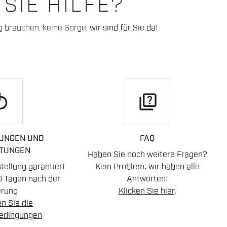
SIE HILFE?
g brauchen, keine Sorge,
wir sind für Sie da!
play
quiz
UNGEN UND
FAQ
TUNGEN
Haben Sie noch weitere Fragen?
ellung garantiert
Kein Problem, wir haben alle
0 Tagen nach der
Antworten!
erung
Klicken Sie hier
.
n Sie die
edingungen