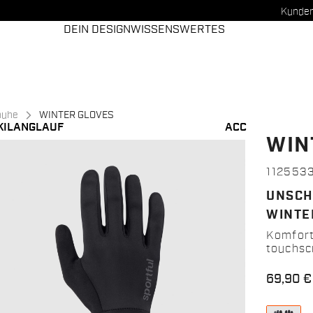
Kunden
DEIN DESIGN
WISSENSWERTES
huhe
WINTER GLOVES
KILANGLAUF
ACC
WIN
112553
UNSCH
WINTE
Komfort
touchsc
69,90 €