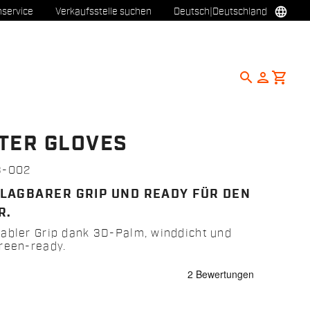
language
service
Verkaufsstelle suchen
Deutsch
|
Deutschland
search
person
shopping_cart
TER GLOVES
3-002
LAGBARER GRIP UND READY FÜR DEN
R.
abler Grip dank 3D-Palm, winddicht und
reen-ready.