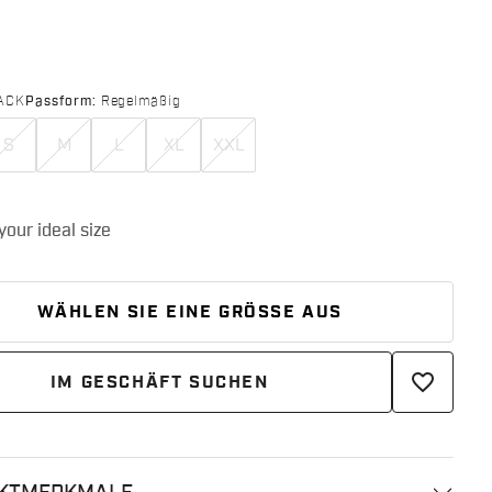
ACK
Passform:
Regelmäßig
S
M
L
XL
XXL
WÄHLEN SIE EINE GRÖSSE AUS
favorite_border
IM GESCHÄFT SUCHEN