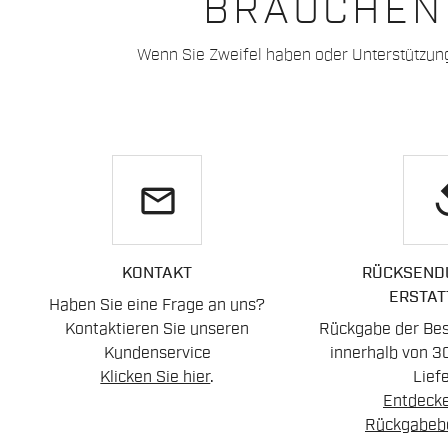
BRAUCHEN 
Wenn Sie Zweifel haben oder Unterstützun
email
re
KONTAKT
RÜCKSEND
ERSTAT
Haben Sie eine Frage an uns?
Kontaktieren Sie unseren
Rückgabe der Best
Kundenservice
innerhalb von 3
Klicken Sie hier
.
Lief
Entdecke
Rückgabeb