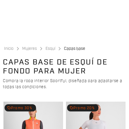
Ir
Saltar
al
a
contenido
la
navegación
Inicio
Mujeres
Esquí
Capas base
CAPAS BASE DE ESQUÍ DE
FONDO PARA MUJER
Compra la ropa interior Sportful, diseñada para adaptarse a
todas las condiciones.
local_offer
local_offer
Promo 30%
Promo 20%