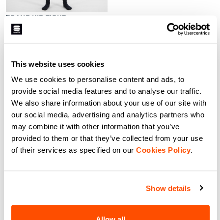
TD MID KID TIGHT
49,90 €
34,93 €
Malla interior de alto nivel técnico
confeccionada con tejido
ThermoDrytex patentado por
Sportful. Reconocerás este modelo
This website uses cookies
por su característica estructura
navigate_before
navigate_next
acanalada, que genera un mayor
We use cookies to personalise content and ads, to
aislamiento térmico sin
comprometer la transpirabilidad.
provide social media features and to analyse our traffic.
Una prenda que, sin embargo, es
We also share information about your use of our site with
adecuada para actividades físicas
Comparar
muy intensas.
our social media, advertising and analytics partners who
may combine it with other information that you’ve
provided to them or that they’ve collected from your use
of their services as specified on our
Cookies Policy
.
Nuestra ropa interior para la nieve
y el esquí:
Show details
La gama de ropa interior técnica de
Allow all