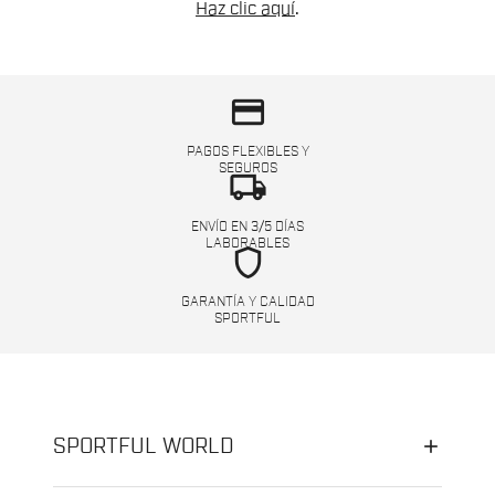
Haz clic aquí
.
credit_card
PAGOS FLEXIBLES Y
SEGUROS
local_shipping
ENVÍO EN 3/5 DÍAS
LABORABLES
shield
GARANTÍA Y CALIDAD
SPORTFUL
SPORTFUL WORLD