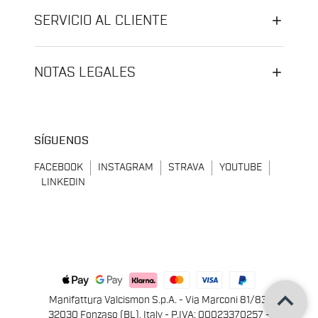
SERVICIO AL CLIENTE
NOTAS LEGALES
SÍGUENOS
FACEBOOK
INSTAGRAM
STRAVA
YOUTUBE
LINKEDIN
keyboard_arrow_up
Manifattura Valcismon S.p.A. - Via Marconi 81/83,
32030 Fonzaso (BL), Italy - P.IVA: 00023370257 -