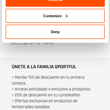
esquí diseñada para las actividades de
invierno. Tejidos técnicos de alto
rendimiento para una óptima
Customize
termorregulación gracias a una
excelente transpirabilidad y calidez. La
selección de ropa interior de mujer
Deny
perfecta para tus necesidades más
técnicas en la nieve.
ÚNETE A LA FAMILIA SPORTFUL
+ Recibe 15% de descuento en tu primera
compra.
+ Acceso anticipado o exclusivo a productos.
+ 20% de descuento en tu cumpleaños.
+ Ofertas exclusivas en productos de
temporadas pasadas.