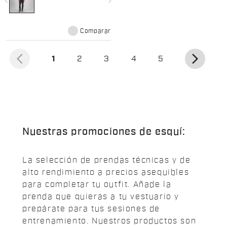
navigate_before
navigate_next
Una prenda versátil y cómoda de
llevar también en momentos de
relax.
Comparar
arrow_back_ios
arrow_forward_ios
(actual)
1
2
3
4
5
Nuestras promociones de esquí:
La selección de prendas técnicas y de
alto rendimiento a precios asequibles
para completar tu outfit. Añade la
prenda que quieras a tu vestuario y
prepárate para tus sesiones de
entrenamiento. Nuestros productos son