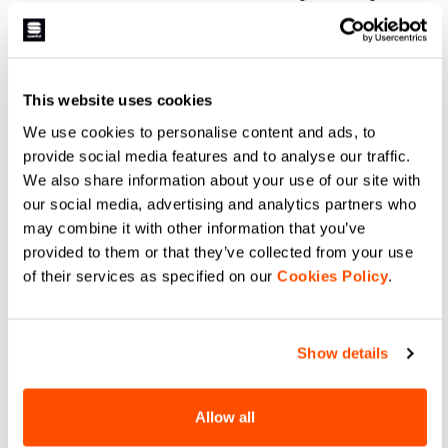
quieren hacer esquí de fondo
comfortable fit for a modern look.
combinando estilo y tejidos muy
For those who want to get serious
técnicos. Este maillot aporta un
on the trail without giving up their
navigate_before
navigate_next
navigate_before
navigate_next
equilibrio térmico perfecto para la
style.
actividad a bajas temperaturas y
puede llevarse solo o sobre una
capa base muy ligera. En
This website uses cookies
condiciones extremas, es perfecto
Comparar
Comparar
para llevarse debajo de nuestro
We use cookies to personalise content and ads, to
chaleco térmico Xplore Thermal
Vest.
provide social media features and to analyse our traffic.
local_offer
local_offer
Promo 40%
Promo 40%
We also share information about your use of our site with
our social media, advertising and analytics partners who
may combine it with other information that you’ve
provided to them or that they’ve collected from your use
of their services as specified on our
Cookies Policy
.
Show details
APEX WS PANT
SQUADRA W PANT
179,90 €
107,94 €
149,90 €
89,94 €
The pant designed with our World
A garment with a simple cut and
Allow all
Cup athletes. It’s use? On the race
technical features for when you
course, to keep warm until the
need wind protection and