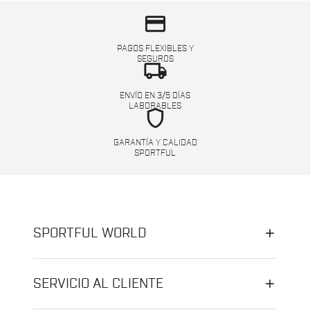
credit_card
PAGOS FLEXIBLES Y
SEGUROS
local_shipping
ENVÍO EN 3/5 DÍAS
LABORABLES
shield
GARANTÍA Y CALIDAD
SPORTFUL
SPORTFUL WORLD
SERVICIO AL CLIENTE