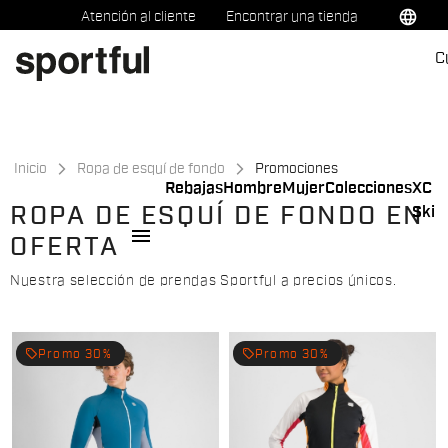
Ir
Saltar
language
Atención al cliente
Encontrar una tienda
al
a
C
contenido
la
navegación
Inicio
Ropa de esquí de fondo
Promociones
Rebajas
Hombre
Mujer
Colecciones
XC
ROPA DE ESQUÍ DE FONDO EN
Ski
menu
OFERTA
Nuestra selección de prendas Sportful a precios únicos.
local_offer
local_offer
Promo 30%
Promo 30%