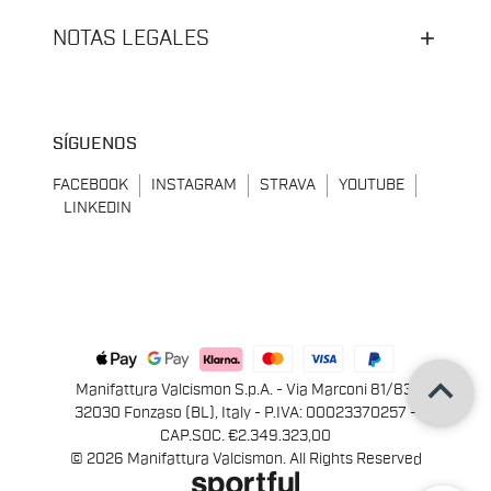
NOTAS LEGALES
SÍGUENOS
FACEBOOK
INSTAGRAM
STRAVA
YOUTUBE
LINKEDIN
keyboard_arrow_up
Manifattura Valcismon S.p.A. - Via Marconi 81/83,
32030 Fonzaso (BL), Italy - P.IVA: 00023370257 -
CAP.SOC. €2.349.323,00
© 2026 Manifattura Valcismon. All Rights Reserved