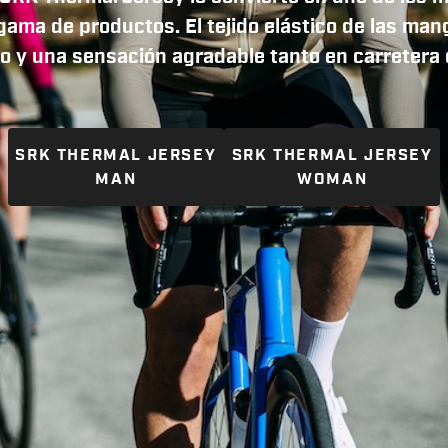
ma de productos. El tejido elástico de las mangas
do y una sensación agradable tanto en carretera
SRK THERMAL JERSEY
SRK THERMAL JERSEY
MAN
WOMAN