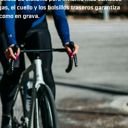
, el cuello y los bolsillos traseros garantiza
 como en grava.