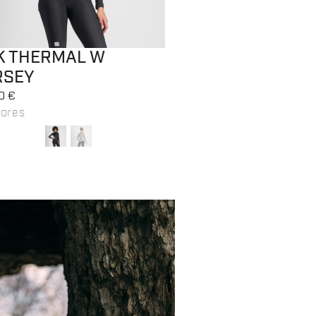
K THERMAL W
RSEY
0 €
lores
romo 30%