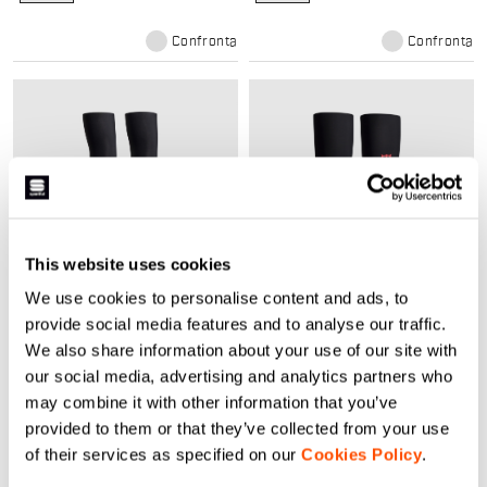
Confronta
Confronta
This website uses cookies
We use cookies to personalise content and ads, to
TUD WINTER ARMWARMERS
TUD WINTER LEGWARMERS
provide social media features and to analyse our traffic.
44,90 €
59,90 €
We also share information about your use of our site with
Manicotti in doppia frontura per
Gambali termici in doppia frontura
our social media, advertising and analytics partners who
comfort, calore e gestione
per pedalate road invernali.
dell'umidità.
may combine it with other information that you’ve
provided to them or that they’ve collected from your use
navigate_before
navigate_next
navigate_before
navigate_next
of their services as specified on our
Cookies Policy
.