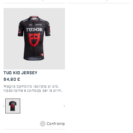
TUD KID JERSEY
64,90 €
Maglia bambino ispirata ai pro,
traspirante e comoda per le prime
pedalate
navigate_before
navigate_next
Confronta