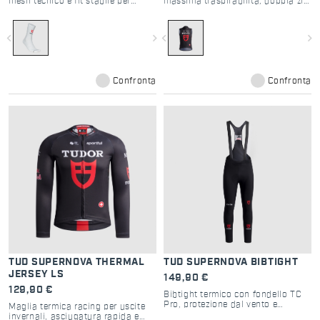
mesh tecnico e fit stabile per
massima traspirabilità, doppia zip
comfort su strada
e performance su strada
navigate_before
navigate_next
navigate_before
navigate_next
Confronta
Confronta
TUD SUPERNOVA THERMAL
TUD SUPERNOVA BIBTIGHT
JERSEY LS
149,90 €
129,90 €
Bibtight termico con fondello TC
Pro, protezione dal vento e
Maglia termica racing per uscite
asciugatura rapida
invernali, asciugatura rapida e