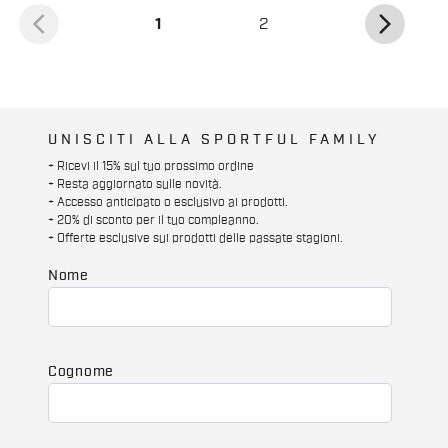
arrow_back_ios
arrow_forward_ios
(corrente)
1
2
UNISCITI ALLA SPORTFUL FAMILY
+ Ricevi il 15% sul tuo prossimo ordine
+ Resta aggiornato sulle novità.
+ Accesso anticipato o esclusivo ai prodotti.
+ 20% di sconto per il tuo compleanno.
+ Offerte esclusive sui prodotti delle passate stagioni.
Nome
Cognome