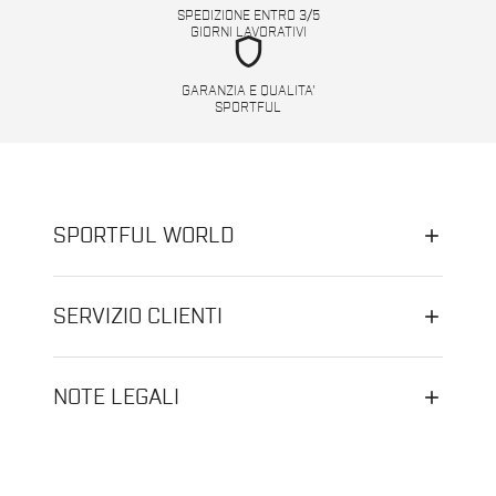
SPEDIZIONE ENTRO 3/5
GIORNI LAVORATIVI
shield
GARANZIA E QUALITA'
SPORTFUL
SPORTFUL WORLD
SERVIZIO CLIENTI
NOTE LEGALI