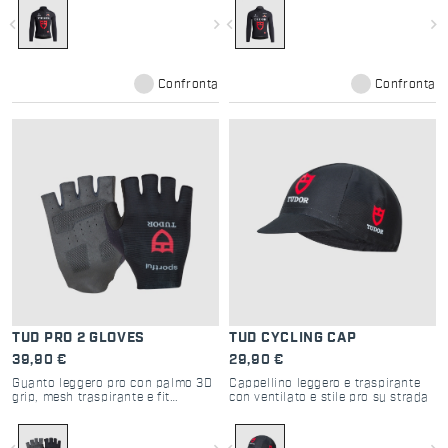
navigate_before
navigate_next
navigate_before
navigate_next
Confronta
Confronta
TUD PRO 2 GLOVES
TUD CYCLING CAP
39,90 €
29,90 €
Guanto leggero pro con palmo 3D
Cappellino leggero e traspirante
grip, mesh traspirante e fit
con ventilato e stile pro su strada
essenziale