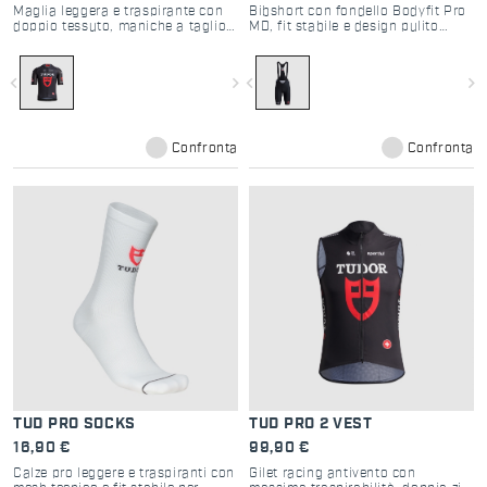
Maglia leggera e traspirante con
Bibshort con fondello Bodyfit Pro
doppio tessuto, maniche a taglio
MD, fit stabile e design pulito
vivo e performance pro
ispirato ai pro
navigate_before
navigate_next
navigate_before
navigate_next
Confronta
Confronta
TUD PRO SOCKS
TUD PRO 2 VEST
16,90 €
99,90 €
Calze pro leggere e traspiranti con
Gilet racing antivento con