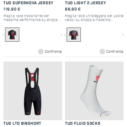
TUD SUPERNOVA JERSEY
TUD LIGHT 2 JERSEY
119,90 €
99,90 €
Maglia race traspirante per
Maglia race ultraleggera per uscite
massima performance su strada e
veloci su strada e massima
comfort pro
traspirabilità
navigate_before
navigate_next
navigate_before
navigate_next
Confronta
Confronta
TUD LTD BIBSHORT
TUD FLUID SOCKS