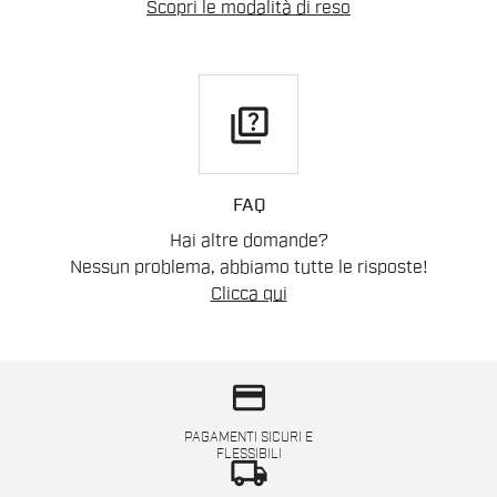
Scopri le modalità di reso
quiz
FAQ
Hai altre domande?
Nessun problema, abbiamo tutte le risposte!
Clicca qui
credit_card
PAGAMENTI SICURI E
FLESSIBILI
local_shipping