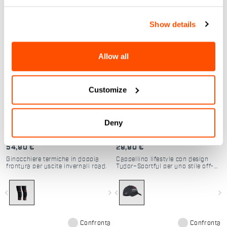
Confronta
Confronta
Show details
Allow all
Customize
Deny
TUD WINTER KNEEWARMERS
TUD PODIUM CAP
54,90 €
29,90 €
Ginocchiere termiche in doppia
Cappellino lifestyle con design
frontura per uscite invernali road.
Tudor–Sportful per uno stile off-
bike premium
navigate_before
navigate_next
navigate_before
navigate_next
Confronta
Confronta