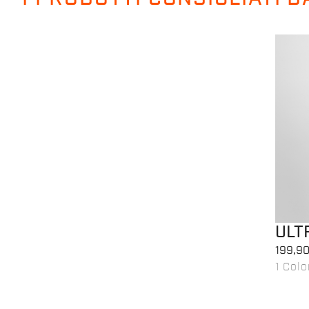
ULT
199,90
1 Colo
local_offer
Pr