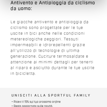
Antivento e Antipioggia da ciclismo
sono state concepite e realizzate
con soffietti e fori di drenaggio
da uomo:
per tenere gli effetti personali
asciutti e al sicuro.
Le giacche antivento e antipioggia da
ciclismo sono progettate per le tue
uscite in bici anche nelle condizioni
metereologiche peggiori. Tessuti
impermeabili e idrorepellenti grazie
all'utilizzo di tecnologie di ultima
generazione. Cuciture termosaldate e
attenzione ai minimi dettagli per tenerti
al riparo e asciutto durante le tue uscite
in bicicletta.
UNISCITI ALLA SPORTFUL FAMILY
+ Ricevi il 15% sul tuo prossimo ordine
+ Resta aggiornato sulle novità.