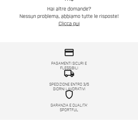
Hai altre domande?
Nessun problema, abbiamo tutte le risposte!
Clicca qui
credit_card
PAGAMENTI SICURI E
FLESSIBILI
local_shipping
SPEDIZIONE ENTRO 3/5
GIORNI LAVORATIVI
shield
GARANZIA E QUALITA'
SPORTFUL