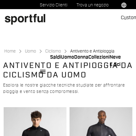
Vai
Vai
language
Servizio Clienti
Trova un negozio
al
alla
Custo
contenuto
navigazione
Home
Uomo
Ciclismo
Antivento e Antipioggia
Saldi
Uomo
Donna
Collezioni
Neve
ANTIVENTO E ANTIPIOGGIA DA
E Sci
menu
CICLISMO DA UOMO
Esplora le nostre giacche tecniche studiate per affrontare
pioggia e vento senza compromessi.