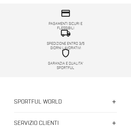
credit_card
PAGAMENTI SICURI E
FLESSIBILI
local_shipping
SPEDIZIONE ENTRO 3/5
GIORNI LAVORATIVI
shield
GARANZIA E QUALITA'
SPORTFUL
SPORTFUL WORLD
SERVIZIO CLIENTI