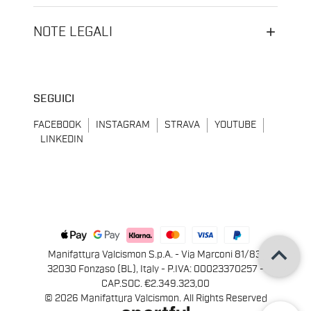
NOTE LEGALI
SEGUICI
FACEBOOK
INSTAGRAM
STRAVA
YOUTUBE
LINKEDIN
keyboard_arrow_up
Manifattura Valcismon S.p.A. - Via Marconi 81/83,
32030 Fonzaso (BL), Italy - P.IVA: 00023370257 -
CAP.SOC. €2.349.323,00
© 2026 Manifattura Valcismon. All Rights Reserved