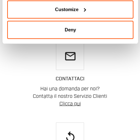
AIUTO?
Customize
Per ogni tuo dubbio o necessità di supporto non ti
preoccupare,
siamo qui per te!
Deny
email
CONTATTACI
Hai una domanda per noi?
Contatta il nostro Servizio Clienti
Clicca qui
replay