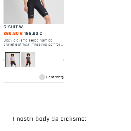
G-SUIT W
269,90 €
188,93 €
Body ciclismo aerodinamico
gravel e strada, massimo comfort
e performance elevate.
navigate_before
navigate_next
Confronta
I nostri body da ciclismo: