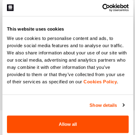
Autorizzo Manifattura Valcismon a svolgere
attività di marketing diretto e inviarmi e-mail con
aggiornamenti, offerte e promozioni riservate ai
clienti.
*
This website uses cookies
Autorizzo Manifattura Valcismon ad analizzare
We use cookies to personalise content and ads, to
gusti e abitudini di consumo per migliorare
provide social media features and to analyse our traffic.
l'offerta commerciale e personalizzare le
We also share information about your use of our site with
comunicazioni di marketing.
our social media, advertising and analytics partners who
may combine it with other information that you’ve
provided to them or that they’ve collected from your use
of their services as specified on our
Cookies Policy
.
Show details
HAI BISOGNO DI
Allow all