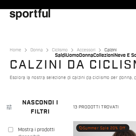
Vai
Vai
al
alla
contenuto
navigazione
Home
Donna
Ciclismo
Accessori
Calzini
Saldi
Uomo
Donna
Collezioni
Neve E Sc
CALZINI DA CICLI
Esplora la nostra selezione di calzini da ciclismo per donna, da
NASCONDI I
tune
13 PRODOTTI TROVATI
FILTRI
local_offer
Summer Sale 20% Off
Mostra i prodotti