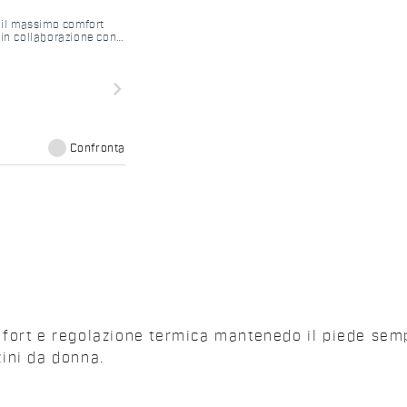
i il massimo comfort
 in collaborazione con
navigate_next
Confronta
ort e regolazione termica mantenedo il piede sempre
zini da donna.