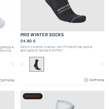
PRO WINTER SOCKS
24,90 €
Calzini ciclismo invernali con Primaloft per calore,
ggerezza e
asciugatura rapida e comfort.
 Bianche
navigate_before
navigate_next
navigate_next
Confronta
Confronta
local_offer
NUOVO