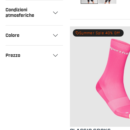
Condizioni
atmosferiche
local_offer
Summer Sale 40% Off
Colore
Prezzo