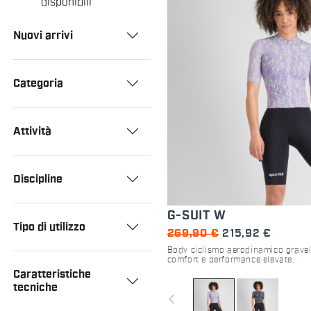
disponibili
Nuovi arrivi
Categoria
Attività
Discipline
G-SUIT W
Tipo di utilizzo
269,90 €
215,92 €
Body ciclismo aerodinamico grave
comfort e performance elevate.
Caratteristiche
tecniche
navigate_before