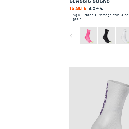
CLASSIC SOCKS
15,90 €
9,54 €
Rimani Fresco e Comodo con le nos
Classic
navigate_before