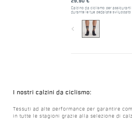
29,90 €
Calzino da ciclismo per assicurart
durante le tue pedalate sviluppato
Peter Sagan.
navigate_before
I nostri calzini da ciclismo:
Tessuti ad alte performance per garantire comf
in tutte le stagioni grazie alla selezione di cal