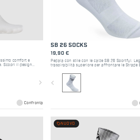
SB 26 SOCKS
19,90 €
assimo comfort e
Pedala con stile con le calze SB 26 Sportful. Le
e. Scopri il design
traspirabilità superiore per affrontare le Strade
lomiti Race.
2026. Il tocco finale per il tuo kit.
navigate_next
navigate_before
Confronta
local_offer
NUOVO