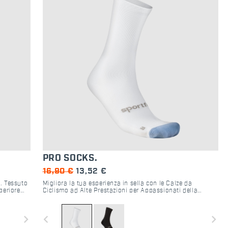
PRO SOCKS.
16,90 €
13,52 €
o. Tessuto
Migliora la tua esperienza in sella con le Calze da
periore
Ciclismo ad Alte Prestazioni per Appassionati della
Strada
navigate_next
navigate_before
navigate_next