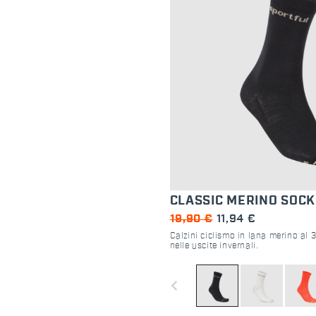
CLASSIC MERINO SOCK
19,90 €
11,94 €
Calzini ciclismo in lana merino al 3
nelle uscite invernali.
navigate_before