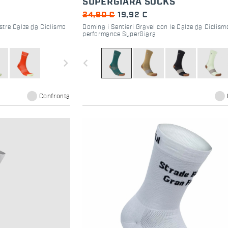
SUPERGIARA SOCKS
24,90 €
19,92 €
tre Calze da Ciclismo
Domina i Sentieri Gravel con le Calze da Ciclism
performance SuperGiara
navigate_next
navigate_before
Confronta