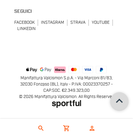
SEGUICI
FACEBOOK
INSTAGRAM
STRAVA
YOUTUBE
LINKEDIN
Manifattura Valcismon S.p.A. - Via Marconi 81/83,
32030 Fonzaso (BL), Italy - P.IVA: 00023370257 -
CAP.SOC. €2.349.323,00
keyboard_arrow_up
© 2026 Manifattura Valcismon. All Rights Reserved
search
shopping_cart
person