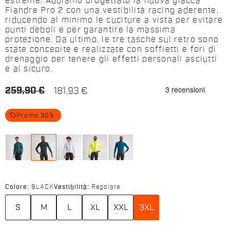
estreme. Abbiamo progettato la nuova giacca
Fiandre Pro 2 con una vestibilità racing aderente,
riducendo al minimo le cuciture a vista per evitare
punti deboli e per garantire la massima
protezione. Da ultimo, le tre tasche sul retro sono
state concepite e realizzate con soffietti e fori di
drenaggio per tenere gli effetti personali asciutti
e al sicuro.
259,90 €
181,93 €
local_offer
Promo 30%
Colore:
BLACK
Vestibilità:
Regolare
S
M
L
XL
XXL
3XL