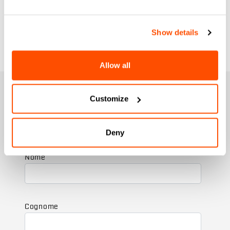
Show details
Allow all
UNISCITI ALLA SPORTFUL FAMILY
Customize
+ Ricevi il 15% sul tuo prossimo ordine
+ Resta aggiornato sulle novità.
+ Accesso anticipato o esclusivo ai prodotti.
+ 20% di sconto per il tuo compleanno.
Deny
+ Offerte esclusive sui prodotti delle passate stagioni.
Nome
Cognome