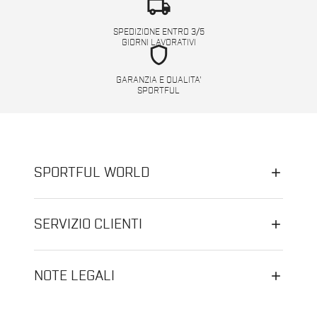
local_shipping
SPEDIZIONE ENTRO 3/5
GIORNI LAVORATIVI
shield
GARANZIA E QUALITA'
SPORTFUL
SPORTFUL WORLD
SERVIZIO CLIENTI
NOTE LEGALI