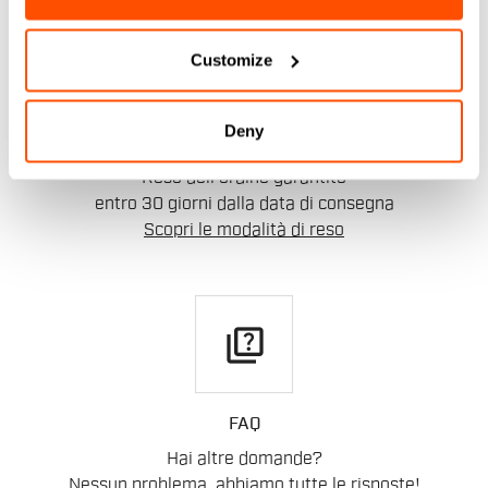
replay
Customize
Deny
RESI E RIMBORSI
Reso dell'ordine garantito
entro 30 giorni dalla data di consegna
Scopri le modalità di reso
quiz
FAQ
Hai altre domande?
Nessun problema, abbiamo tutte le risposte!