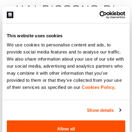
HAI BISOGNO DI
AIUTO?
This website uses cookies
Per ogni tuo dubbio o necessità di supporto non ti
preoccupare,
siamo qui per te!
We use cookies to personalise content and ads, to
provide social media features and to analyse our traffic.
We also share information about your use of our site with
our social media, advertising and analytics partners who
email
may combine it with other information that you’ve
provided to them or that they’ve collected from your use
of their services as specified on our
Cookies Policy
.
CONTATTACI
Hai una domanda per noi?
Show details
Contatta il nostro Servizio Clienti
Clicca qui
Allow all