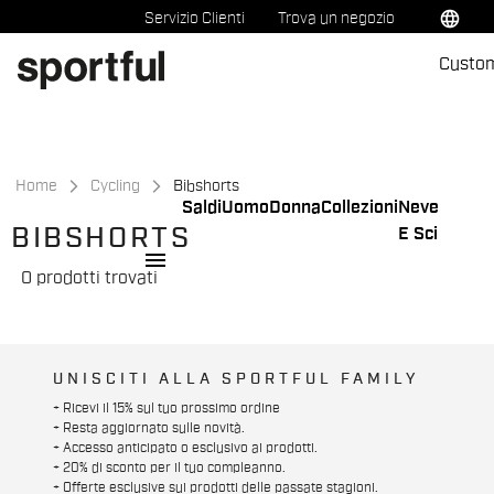
Vai
Vai
language
Servizio Clienti
Trova un negozio
al
alla
Custo
contenuto
navigazione
Home
Cycling
Bibshorts
Saldi
Uomo
Donna
Collezioni
Neve
BIBSHORTS
E Sci
menu
0 prodotti trovati
UNISCITI ALLA SPORTFUL FAMILY
+ Ricevi il 15% sul tuo prossimo ordine
+ Resta aggiornato sulle novità.
+ Accesso anticipato o esclusivo ai prodotti.
+ 20% di sconto per il tuo compleanno.
+ Offerte esclusive sui prodotti delle passate stagioni.