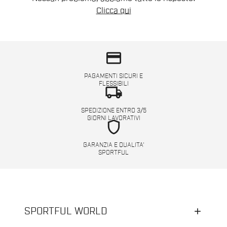
Clicca qui
credit_card
PAGAMENTI SICURI E
FLESSIBILI
local_shipping
SPEDIZIONE ENTRO 3/5
GIORNI LAVORATIVI
shield
GARANZIA E QUALITA'
SPORTFUL
SPORTFUL WORLD