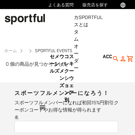
同
ナ
language
よくある質問
販売店を探す
意
ビ
カ
SPORTFUL
画
ゲ
ス
とは
面
ー
タ
へ
シ
ム
ョ
オ
ン
ホーム
SPORTFUL EVENTS
ー
画
セ
メ
ウ
コ
ス
ACC
search
person
shopping_cart
ダ
面
ー
ン
ィ
レ
キ
0 個の商品が見つかりました
ー
へ
ル
ズ
メ
ク
ー
ン
シ
ウ
ズ
ョ
ェ
ン
ア
スポーツフルメンバーになろう！
別
スポーツフルメンバーになれば初回15%円割引ク
menu
ーポンコードやお得な情報が得られます
名