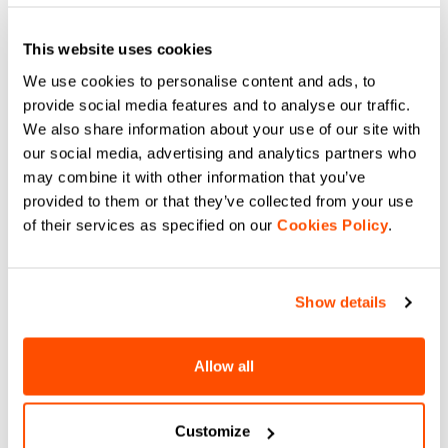
お気軽に日本語カスタマーサービスまでお問い合わせ下
さい。（servicejp@sportful.com）
This website uses cookies
We use cookies to personalise content and ads, to
provide social media features and to analyse our traffic.
email
We also share information about your use of our site with
our social media, advertising and analytics partners who
may combine it with other information that you’ve
provided to them or that they’ve collected from your use
お問い合わせ
of their services as specified on our
Cookies Policy
.
日本語カスタマーサービス
24時間以内に返信致します。
詳しくはこちら
Show details
Allow all
replay
Customize