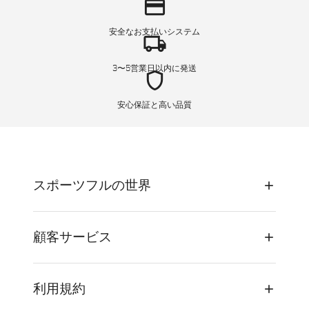
credit_card
安全なお支払いシステム
local_shipping
3〜5営業日以内に発送
shield
安心保証と高い品質
スポーツフルの世界
顧客サービス
利用規約