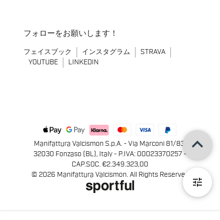
フォローをお願いします！
フェイスブック
インスタグラム
STRAVA
YOUTUBE
LINKEDIN
keyboard_arrow_up
Manifattura Valcismon S.p.A. - Via Marconi 81/83,
32030 Fonzaso (BL), Italy - P.IVA: 00023370257 -
CAP.SOC. €2.349.323,00
© 2026 Manifattura Valcismon. All Rights Reserved
tune