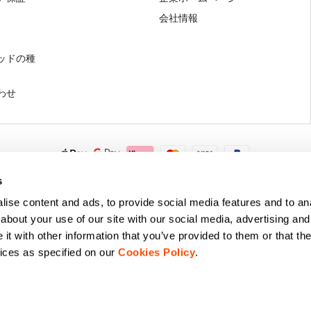
会社情報
ッドの種
わせ
.A. - Via Marconi 81/83, 32030 Fonzaso (BL), Italy - P.IVA: 0002337025
s
© 2026 Manifattura Valcismon. All Rights Reserved
ise content and ads, to provide social media features and to anal
about your use of our site with our social media, advertising and
t with other information that you’ve provided to them or that the
vices as specified on our
Cookies Policy
.