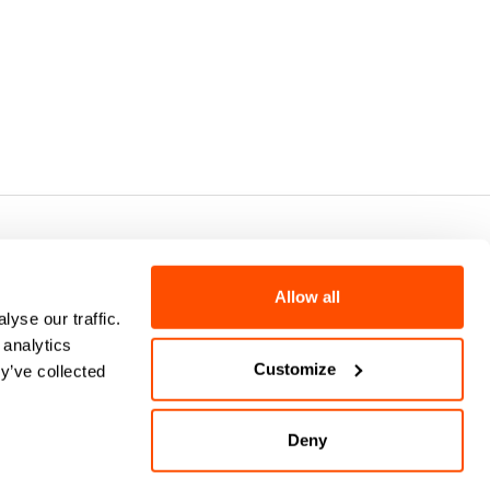
7 - CAP.SOC. €2.349.323,00
Allow all
yse our traffic.
 analytics
Customize
y’ve collected
Deny
keyboard_arrow_up