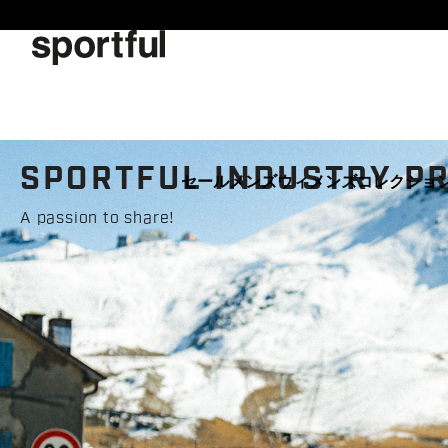
同
ナ
意
ビ
画
ゲ
面
ー
へ
シ
ョ
ン
SPORTFUL INDUSTRY P
画
セール
メンズ
ウィメンズ
コレクショ
面
A passion to share!
へ