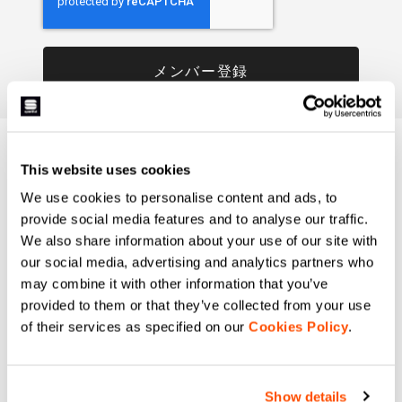
気になるご質問は
This website uses cookies
We use cookies to personalise content and ads, to
こちら
provide social media features and to analyse our traffic.
We also share information about your use of our site with
お気軽に日本語カスタマーサービスまでお問い合わせ下
our social media, advertising and analytics partners who
さい。（servicejp@sportful.com）
may combine it with other information that you’ve
provided to them or that they’ve collected from your use
of their services as specified on our
Cookies Policy
.
email
Show details