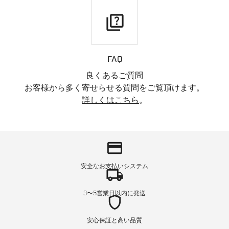
quiz
FAQ
良くあるご質問
お客様から多く寄せらせる質問をご覧頂けます。
詳しくはこちら
。
credit_card
安全なお支払いシステム
local_shipping
3〜5営業日以内に発送
shield
安心保証と高い品質