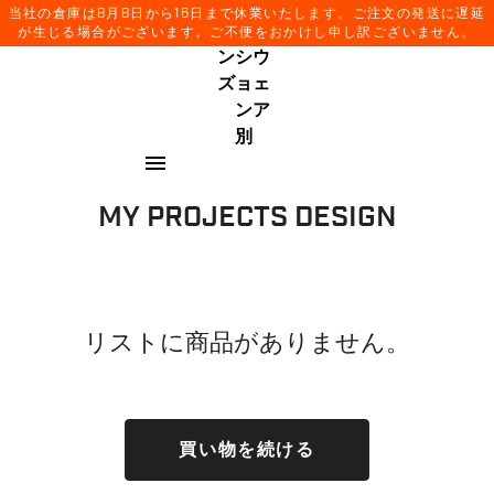
ー
ン
ィ
レ
キ
当社の倉庫は8月8日から16日まで休業いたします。ご注文の発送に遅延
ー
ル
ズ
メ
ク
ー
が生じる場合がございます。ご不便をおかけし申し訳ございません。
ン
シ
ウ
同
ナ
ズ
ョ
ェ
意
ビ
ン
ア
画
ゲ
別
面
ー
menu
へ
シ
ョ
MY PROJECTS DESIGN
ン
画
面
へ
リストに商品がありません。
買い物を続ける